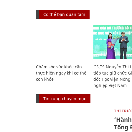
Có thể bạn quan tâm
Chăm sóc sức khỏe cần
GS.TS Nguyễn Thị 
thực hiện ngay khi cơ thể
tiếp tục giữ chức 
còn khỏe
đốc Học viện Nông
nghiệp Việt Nam
Tin cùng chuyên mục
THỊ TRƯ
‘Hành 
Tổng Đ