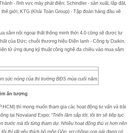
ành - lĩnh vực máy phát điện; Schindler - sản xuất, lắp đặt,
n thế giới; KTG (Khải Toàn Group) - Tập đoàn hàng đầu về
 mua sắm nội ngoại thất thông minh thời 4.0 cũng sẽ được tư
thất của Đức; chuỗi thương hiệu Điện lạnh - Công ty Daikin,
 điện tử ứng dụng kỹ thuật công nghệ đa chiều vào mua sắm
êm sức nóng của thị trường BĐS mùa cuối năm.
iệm ấn tượng
P.HCM) thì mong muốn tham gia các hoạt động tư vấn và trải
 sống tại Novaland Expo:
“Triển lãm sắp tới, tôi tin sẽ tiếp tục
 trước mà tôi từng tham dự. Nhiều hoạt động thú vị hơn nên
g tôi thì rất yêu thích bộ môn Gôn, vợ chồng con gái đang có