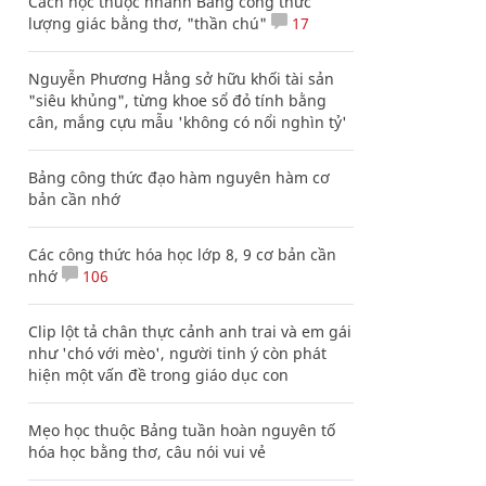
Cách học thuộc nhanh Bảng công thức
lượng giác bằng thơ, "thần chú"
17
Nguyễn Phương Hằng sở hữu khối tài sản
"siêu khủng", từng khoe sổ đỏ tính bằng
cân, mắng cựu mẫu 'không có nổi nghìn tỷ'
Bảng công thức đạo hàm nguyên hàm cơ
bản cần nhớ
Các công thức hóa học lớp 8, 9 cơ bản cần
nhớ
106
Clip lột tả chân thực cảnh anh trai và em gái
như 'chó với mèo', người tinh ý còn phát
hiện một vấn đề trong giáo dục con
Mẹo học thuộc Bảng tuần hoàn nguyên tố
hóa học bằng thơ, câu nói vui vẻ