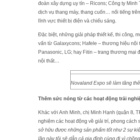
đoàn xây dựng uy tín – Ricons; Công ty Minh Th
dịch vụ thang máy, thang cuốn… nổi tiếng trê
lĩnh vực thiết bị điện và chiếu sáng.
Đặc biệt, những giải pháp thiết kế, thi công,
vấn từ Galaxycons; Hafele – thương hiệu nội 
Panasonic, LG; hay Fitin – trang thương mại
nội thất…
Novaland Expo sẽ làm tăng th
Thêm sức nóng từ các hoạt động trải ngh
Khác với Anh Minh, chị Minh Hạnh (quận 8, T
nghiệm các hoạt động về giải trí, phong cách
sở hữu được những sản phẩm tốt như 2 sự kiện
lần này tôi sẽ dẫn cả gia đình cùng đi vì chồn