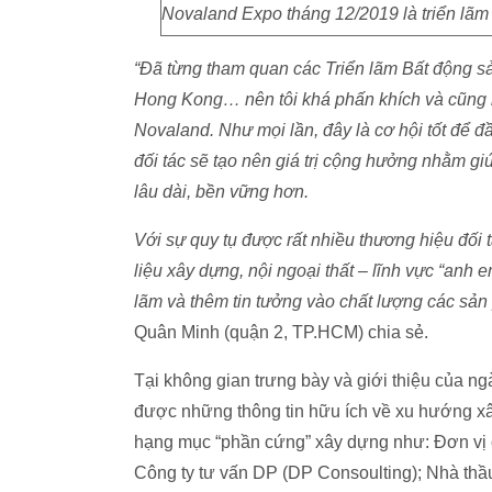
Novaland Expo tháng 12/2019 là triển lãm
“Đã từng tham quan các Triển lãm Bất động s
Hong Kong… nên tôi khá phấn khích và cũng rấ
Novaland. Như mọi lần, đây là cơ hội tốt để 
đối tác sẽ tạo nên giá trị cộng hưởng nhằm gi
lâu dài, bền vững hơn.
Với sự quy tụ được rất nhiều thương hiệu đối 
liệu xây dựng, nội ngoại thất – lĩnh vực “anh 
lãm và thêm tin tưởng vào chất lượng các s
Quân Minh (quận 2, TP.HCM) chia sẻ.
Tại không gian trưng bày và giới thiệu của ng
được những thông tin hữu ích về xu hướng xâ
hạng mục “phần cứng” xây dựng như: Đơn vị c
Công ty tư vấn DP (DP Consoulting); Nhà thầ