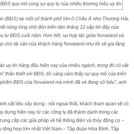
 BĐS quy mô cùng sự quy tụ của nhiều thương hiệu uy tín.
ản (BĐS) tại một số thành phố lớn ở Châu Á như Thượng Hải,
t nóng lòng chờ đón triển lãm tháng 12 sắp tới đây của
đầu tư BĐS cuối năm. Hơn hết, sự hợp tác giữa Novaland và
úp cho tài sản của khách hàng Novaland như tôi sẽ gia tăng
tác uy tín hàng đầu hiện nay của nhiều ngành, trong đó có vật
em” thân thiết với BĐS, tôi càng cảm thấy sự quy mô của triển
ản phẩm BĐS của Novaland mà mình đã và đang sở hữu”
, anh
ành vật liệu xây dựng - nội ngoại thất, khách tham quan sẽ có
y dựng hiện nay từ các công ty đã thành danh trong các
ung cấp các giải pháp về hệ thống điện và thủy động cơ –
u tổng hợp lớn nhất Việt Nam – Tập đoàn Hòa Bình, Tập