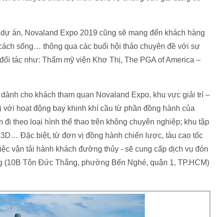
về dự án, Novaland Expo 2019 cũng sẽ mang đến khách hàng
 cách sống… thông qua các buổi hội thảo chuyên đề với sự
 đối tác như: Thẩm mỹ viện Khơ Thị, The PGA of America –
dành cho khách tham quan Novaland Expo, khu vực giải trí –
ị với hoạt động bay khinh khí cầu từ phần đồng hành của
m đi theo loại hình thể thao trên không chuyên nghiệp; khu tập
3D… Đặc biệt, từ đơn vị đồng hành chiến lược, tàu cao tốc
iệc vận tải hành khách đường thủy - sẽ cung cấp dịch vụ đón
ng (10B Tôn Đức Thắng, phường Bến Nghé, quận 1, TP.HCM)