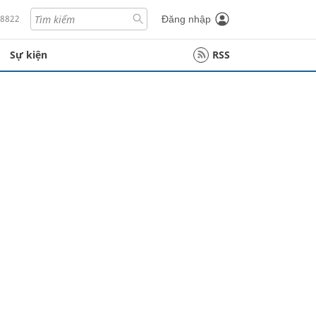
18822
Đăng nhập
Sự kiện
RSS