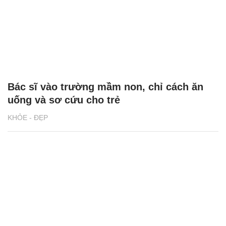
Bác sĩ vào trường mầm non, chỉ cách ăn
uống và sơ cứu cho trẻ
KHỎE - ĐẸP