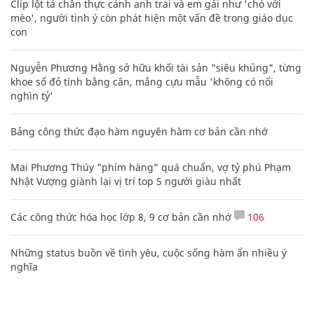
Clip lột tả chân thực cảnh anh trai và em gái như 'chó với
mèo', người tinh ý còn phát hiện một vấn đề trong giáo dục
con
Nguyễn Phương Hằng sở hữu khối tài sản "siêu khủng", từng
khoe sổ đỏ tính bằng cân, mắng cựu mẫu 'không có nổi
nghìn tỷ'
Bảng công thức đạo hàm nguyên hàm cơ bản cần nhớ
Mai Phương Thúy "phím hàng" quá chuẩn, vợ tỷ phú Phạm
Nhật Vượng giành lại vị trí top 5 người giàu nhất
Các công thức hóa học lớp 8, 9 cơ bản cần nhớ
106
Những status buồn về tình yêu, cuộc sống hàm ẩn nhiều ý
nghĩa