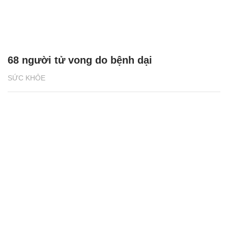
68 người tử vong do bệnh dại
SỨC KHỎE