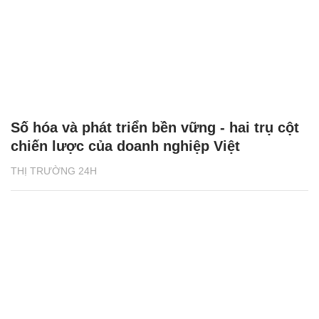
Số hóa và phát triển bền vững - hai trụ cột
chiến lược của doanh nghiệp Việt
THỊ TRƯỜNG 24H