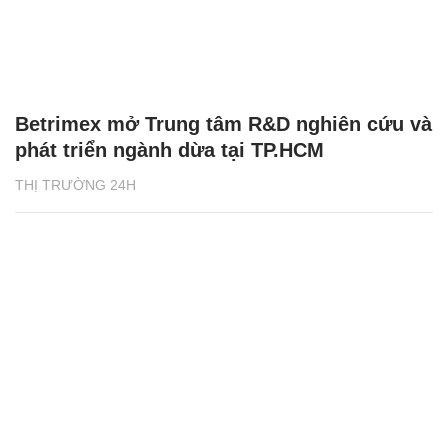
Betrimex mở Trung tâm R&D nghiên cứu và
phát triển ngành dừa tại TP.HCM
THỊ TRƯỜNG 24H