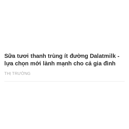
Sữa tươi thanh trùng ít đường Dalatmilk -
lựa chọn mới lành mạnh cho cả gia đình
THỊ TRƯỜNG