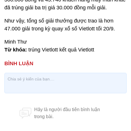
đã trúng giải ba trị giá 30.000 đồng mỗi giải.
Như vậy, tổng số giải thưởng được trao là hơn
47.000 giải trong kỳ quay xổ số Vietlott tối 20/9.
Minh Thư
Từ khóa:
trúng Vietlott kết quả Vietlott