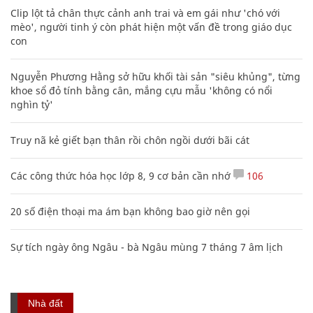
Clip lột tả chân thực cảnh anh trai và em gái như 'chó với
mèo', người tinh ý còn phát hiện một vấn đề trong giáo dục
con
Nguyễn Phương Hằng sở hữu khối tài sản "siêu khủng", từng
khoe sổ đỏ tính bằng cân, mắng cựu mẫu 'không có nổi
nghìn tỷ'
Truy nã kẻ giết bạn thân rồi chôn ngồi dưới bãi cát
Các công thức hóa học lớp 8, 9 cơ bản cần nhớ
106
20 số điện thoại ma ám bạn không bao giờ nên gọi
Sự tích ngày ông Ngâu - bà Ngâu mùng 7 tháng 7 âm lịch
Nhà đất