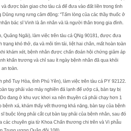
 và được bàn giao cho tàu cá để đưa vào đất liền trong tình
ng Dũng rưng rưng cảm động: “Tấm lòng của các thầy thuốc ở
ận bác sĩ Vinh là ân nhân và là người thân trong gia đình.
n, Quảng Ngãi), làm việc trên tàu cá QNg 90181, được đưa
trạng khó thở, da và môi tím tái, liệt hai chân, mất hoàn toàn
u khi khám xét, bệnh nhân được chẩn đoán hội chứng giảm áp
hành khẩn trương và chỉ sau ít ngày bệnh nhân đã qua khỏi
 an toàn.
 phố Tuy Hòa, tỉnh Phú Yên), làm việc trên tàu cá PY 92122.
bàn tay phải vào máy nghiền đá lạnh để ướp cá, bàn tay bị
 Do đang ở khu vực khơi xa nên thuyền cá phải chạy hơn 1
 bệnh xá, khám thấy vết thương khá nặng, bàn tay của bệnh
 sĩ buộc lòng phải cắt cụt bàn tay phải của bệnh nhân, sau đó
a các chuyên gia từ Khoa Chấn thương chi trên và Vi phẫu
ện Trung ương Quân đội 108).