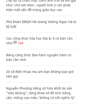
Clip lột tả chân thực cảnh anh trai và em gái
như 'chó với mèo', người tinh ý còn phát
hiện một vấn đề trong giáo dục con
Phó Đoàn ĐBQH Hà Giang Vương Ngọc Hà bị
kỷ luật
Các công thức hóa học lớp 8, 9 cơ bản cần
nhớ
106
Bảng công thức đạo hàm nguyên hàm cơ
bản cần nhớ
20 số điện thoại ma ám bạn không bao giờ
nên gọi
Nguyễn Phương Hằng sở hữu khối tài sản
"siêu khủng", từng khoe sổ đỏ tính bằng
cân, mắng cựu mẫu 'không có nổi nghìn tỷ'