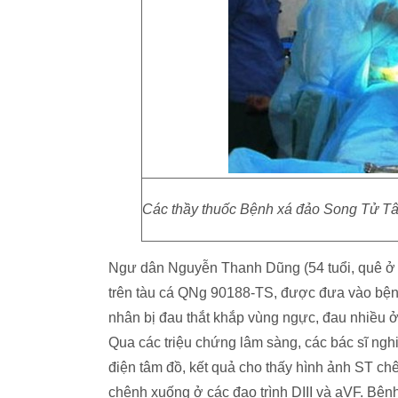
Các thầy thuốc Bệnh xá đảo Song Tử Tâ
Ngư dân Nguyễn Thanh Dũng (54 tuổi, quê ở 
trên tàu cá QNg 90188-TS, được đưa vào bệnh
nhân bị đau thắt khắp vùng ngực, đau nhiều ở ng
Qua các triệu chứng lâm sàng, các bác sĩ ngh
điện tâm đồ, kết quả cho thấy hình ảnh ST ch
chênh xuống ở các đạo trình DIII và aVF. Bệnh