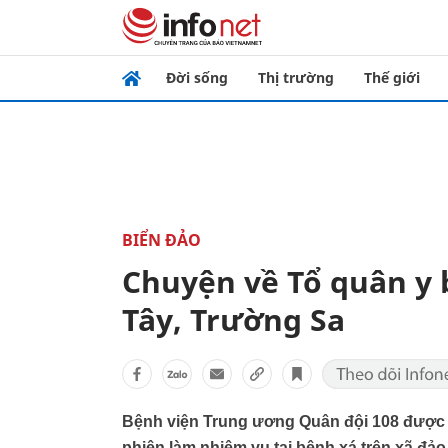
Đời sống
Thị trường
Thế giới
BIỂN ĐẢO
Chuyện về Tổ quân y 
Tây, Trường Sa
Bệnh viện Trung ương Quân đội 108 được 
phiên làm nhiệm vụ tại bệnh xá trên xã đ