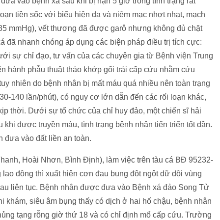
đưa vào bệnh xá sau khi bị nạn 5 giờ trong tình trạng rất
đoạn tiền sốc với biểu hiện da và niêm mạc nhợt nhạt, mạch
5/85 mmHg), vết thương đã được garô nhưng không đủ chặt
á đã nhanh chóng áp dụng các biện pháp điều trị tích cực:
i sự chỉ đạo, tư vấn của các chuyên gia từ Bệnh viện Trung
ến hành phẫu thuật tháo khớp gối trái cấp cứu nhằm cứu
uy nhiên do bệnh nhân bị mất máu quá nhiều nên toàn trạng
30-140 lần/phút), có nguy cơ lớn dẫn đến các rối loạn khác,
p thời. Dưới sự tổ chức của chỉ huy đảo, một chiến sĩ hải
hi được truyền máu, tình trạng bệnh nhân tiến triển tốt dần.
 đưa vào đất liền an toàn.
anh, Hoài Nhơn, Bình Định), làm việc trên tàu cá BĐ 95232-
 lao động thì xuất hiện cơn đau bụng đột ngột dữ dội vùng
 đau liên tục. Bệnh nhân được đưa vào Bệnh xá đảo Song Tử
hi khám, siêu âm bụng thấy có dịch ở hai hố chậu, bệnh nhân
ủng tạng rỗng giờ thứ 18 và có chỉ định mổ cấp cứu. Trường