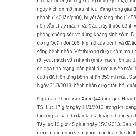
cứu tạm thời (nhưng không đúng kỹ thuật), rồi 
nguy kịch do mất máu nhiều, đang trong giai 
nhanh (140 lần/phút), huyết áp tăng nhẹ (14
nên vẫn chảy máu rỉ rả. Các thầy thuốc bệnh x
phòng chống sốc và dùng kháng sinh sớm. Dướ
ương Quân đội 108, kíp mổ của bệnh xá đã ti
sống bệnh nhân. Vết thương được cầm máu, t
rất yếu, mạch vẫn nhanh (nhịp mạch liên tục 1
đe dọa tính mạng, cần phải được truyền máu kị
quân đã hiến tặng bệnh nhân 350 ml máu. Sau k
Ngày 31/3/2013, bệnh nhân được tàu hải quân
Ngư dân Phạm Văn Xiêm (44 tuổi, quê Hoài Th
TS. Lúc 17 giờ ngày 14/3/2013, trong khi đang
thượng vị, sau đó đau lan ra khắp ổ bụng và
Tây lúc 10 giờ 45 phút ngày 15/3/2013. Sau k
được chẩn đoán viêm phúc mạc toàn thể do th