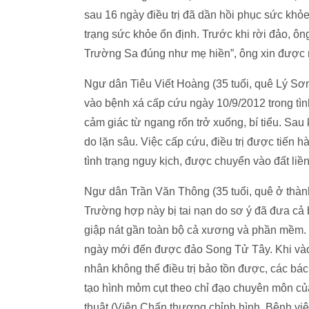
sau 16 ngày điều trị đã dần hồi phục sức khỏe
trạng sức khỏe ổn định. Trước khi rời đảo, ô
Trường Sa đúng như mẹ hiền”, ông xin được nh
Ngư dân Tiêu Viết Hoàng (35 tuổi, quê Lý Sơ
vào bệnh xá cấp cứu ngày 10/9/2012 trong tình 
cảm giác từ ngang rốn trở xuống, bí tiểu. Sa
do lặn sâu. Việc cấp cứu, điều trị được tiến 
tình trạng nguy kịch, được chuyển vào đất liền
Ngư dân Trần Văn Thông (35 tuổi, quê ở thành
Trường hợp này bị tai nạn do sơ ý đã đưa cả 
giập nát gần toàn bộ cả xương và phần mềm.
ngày mới đến được đảo Song Tử Tây. Khi vào
nhân không thể điều trị bảo tồn được, các bác
tạo hình mỏm cụt theo chỉ đạo chuyên môn củ
thuật (Viện Chấn thương chỉnh hình, Bệnh vi