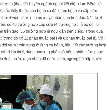
ức Vinh (thạc sĩ chuyên ngành ngoại tiết niệu) làm Bệnh xá
13, các thầy thuốc của bệnh xá đã khám bệnh và cấp cứu
08 lượt viên chức nhà nước và nhân dân trên đảo, 544 lượt
rên, có 46 trường hợp cấp cứu (4 trường hợp là bộ đội, 6
 trên đảo, 36 trường hợp là ngư dân trên biển). Trong quá
(trong đó có 11 phẫu thuật loại I và 6 phẫu thuật loại II). Với
 đội và sự cẩn trọng ở từng ca bệnh, hầu hết các trường hợp
ử trí kịp thời, đúng phương pháp và bệnh nhân sớm phục
g do đuối nước (nạn nhân đã ngừng tim, ngừng hô hấp trước