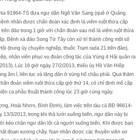
á QNa 91964-TS đưa ngư dân Ngô Văn Sang (quê ở Quảng
ệnh nhân được chẩn đoán xác định là viêm ruột thừa cấp
trên đảo trong 1 giờ với chẩn đoán sau mổ là viêm ruột thừa
 cấp, Bệnh xá đảo Song Tử Tây còn xử trí thành công một số
ội (trung úy chuyên nghiệp, thuộc Trạm rada 21 trên đảo),
ệp, nhân viên phục vụ đoàn công tác của Vùng 4 Hải quân ra
2013). Lúc 16 giờ ngày 27/2/2013, thiếu úy Hồ Văn Hiệp
g âm ỉ, liên tục và tăng dần ở vùng hố chậu phải. Qua thăm
ẩn đoán viêm ruột thừa cấp giờ thứ 14, có chỉ định mổ cấp
iện ca phẫu thuật thành công lúc 23 giờ cùng ngày.
ng, Hoài Nhơn, Bình Định), làm việc trên tàu cá BĐ 96614-
y 13/3/2013, trong khi thả lưới xuống biển, ngư dân này bị
ưới kéo chân ngư dân lôi cả người xuống biển. Khi được bạn
uy nhất đoạn xương chầy. Nạn nhân được các thuyền viên sơ