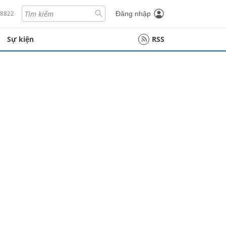
18822
Đăng nhập
Sự kiện
RSS