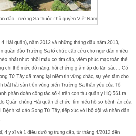
ần đảo Trường Sa thuộc chủ quyền Việt Nam
 4 Hải quân), năm 2012 và những tháng đầu năm 2013,
rên quần đảo Trường Sa tổ chức cấp cứu cho ngư dân nhiều
hèo nhất như: nhồi máu cơ tim cấp, viêm phúc mạc toàn thể
ơng chi thể mức độ nặng, hội chứng giảm áp do lặn sâu… Có
Song Tử Tây đã mang lại niềm tin vững chắc, sự yên tâm cho
h bắt hải sản trên vùng biển Trường Sa thân yêu của Tổ
ành phần đoàn công tác số 4 trên con tàu quân y HQ 561 ra
 do Quân chủng Hải quân tổ chức, tìm hiểu hồ sơ bệnh án của
i Bệnh xá đảo Song Tử Tây, tiếp xúc với bộ đội và nhân dân
.
, 4 y sĩ và 1 điều dưỡng trung cấp, từ tháng 4/2012 đến