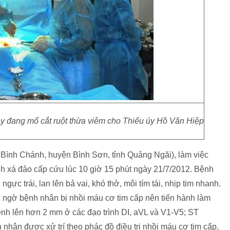
y đang mổ cắt ruột thừa viêm cho Thiếu úy Hồ Văn Hiệp
Bình Chánh, huyện Bình Sơn, tỉnh Quảng Ngãi), làm việc
 xá đảo cấp cứu lúc 10 giờ 15 phút ngày 21/7/2012. Bệnh
ực trái, lan lên bả vai, khó thở, môi tím tái, nhịp tim nhanh.
i ngờ bệnh nhân bị nhồi máu cơ tim cấp nên tiến hành làm
ênh lên hơn 2 mm ở các đạo trình DI, aVL và V1-V5; ST
 nhân được xử trí theo phác đồ điều trị nhồi máu cơ tim cấp,