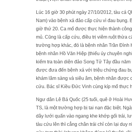
Lúc 16 giờ 30 phút ngày 27/10/2012, tàu c
Nam) vào bệnh xá đảo cấp cứu vì đau bụng. B
giờ thứ 20. Ca mổ được thực hiện thành công 
mủ. Cũng là cấp cứu, điều trị viêm ruột thừa
trường hợp khác, đó là bệnh nhân Trần Đình H
bệnh nhân Hồ Văn Hiệp (thiếu úy chuyên nghi
kiểm tra toàn diện đảo Song Tử Tây đầu năm 
được đưa đến bệnh xá với triệu chứng đau bụn
khám lâm sàng và siêu âm, bệnh nhân được ch
cứu. Bác sĩ Kiều Đức Vinh cùng kíp mổ thực h
Ngư dân Lê Bá Quốc (25 tuổi, quê ở Hoài Hươ
TS, là một trường hợp bị tai nạn đặc biệt. Ngà
dây lưới quấn vào ngang khe khớp gối trái, l
tàu cứu lên thì cẳng chân trái chỉ còn lại d