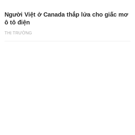
Người Việt ở Canada thắp lửa cho giấc mơ
ô tô điện
THỊ TRƯỜNG