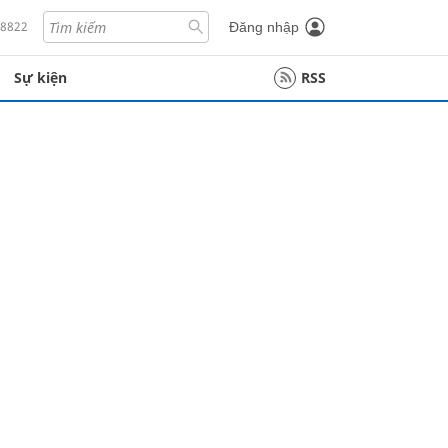
18822
Đăng nhập
Sự kiện
RSS