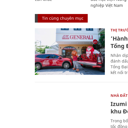
nghiệp Việt Nam
Tin cùng chuyên mục
THỊ TRƯ
‘Hành 
Tổng Đ
Nhân dịp
đánh dấu
Tổng Đại
kết nối t
NHÀ ĐẤT
Izumi 
khu Đ
Trong bố
tốc đồng