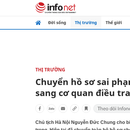
Đời sống
Thị trường
Thế giới
THỊ TRƯỜNG
Chuyển hồ sơ sai phạ
sang cơ quan điều tr
Chủ tịch Hà Nội Nguyễn Đức Chung cho bi
trọng. Hiện tại đã chuyển toàn bộ hồ sơ ch