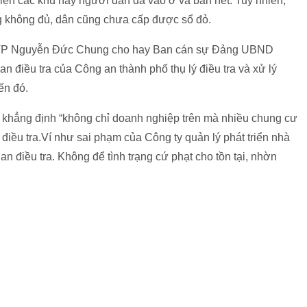
Hiện các khu này người dân đã vào ở và bán hết. Tuy nhiên,
g không đủ, dân cũng chưa cấp được sổ đỏ.
 TP Nguyễn Đức Chung cho hay Ban cán sự Đảng UBND
 điều tra của Công an thành phố thụ lý điều tra và xử lý
ến đó.
khẳng định “không chỉ doanh nghiệp trên mà nhiều chung cư
điều tra.Ví như sai phạm của Công ty quản lý phát triển nhà
n điều tra. Không để tình trạng cứ phạt cho tồn tại, nhờn