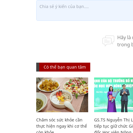
Có thể bạn quan tâm
Chăm sóc sức khỏe cần
GS.TS Nguyễn Thị 
thực hiện ngay khi cơ thể
tiếp tục giữ chức 
còn khỏe
đốc Học viện Nông