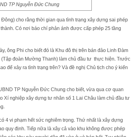
BND TP Nguyễn Đức Chung
Đông) cho rằng thời gian qua tình trạng xây dựng sai phép
i thành. Có nơi báo chí phản ánh được cấp phép 25 tầng
ày, ông Phi cho biết đó là Khu đô thị trên bán đảo Linh Đàm
u (Tập đoàn Mường Thanh) làm chủ đầu tư thực hiện. Trước
ao để xảy ra tình trạng trên? Và đề nghị Chủ tịch cho ý kiến
ịch UBND TP Nguyễn Đức Chung cho biết, vừa qua cơ quan
o Xí nghiệp xây dựng tư nhân số 1 Lai Châu làm chủ đầu tư
ng.
ó 4 vi phạm hết sức nghiêm trọng. Thứ nhất là xây dựng
ao quy định. Tiếp nữa là xây cả vào khu không được phép