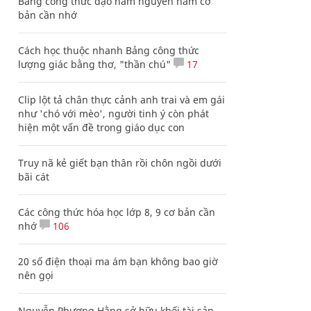
Bảng công thức đạo hàm nguyên hàm cơ
bản cần nhớ
Cách học thuộc nhanh Bảng công thức
lượng giác bằng thơ, "thần chú"
17
Clip lột tả chân thực cảnh anh trai và em gái
như 'chó với mèo', người tinh ý còn phát
hiện một vấn đề trong giáo dục con
Truy nã kẻ giết bạn thân rồi chôn ngồi dưới
bãi cát
Các công thức hóa học lớp 8, 9 cơ bản cần
nhớ
106
20 số điện thoại ma ám bạn không bao giờ
nên gọi
Nguyễn Phương Hằng sở hữu khối tài sản