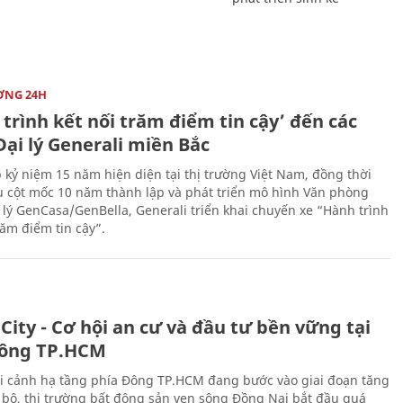
ỜNG 24H
trình kết nối trăm điểm tin cậy’ đến các
ại lý Generali miền Bắc
 kỷ niệm 15 năm hiện diện tại thị trường Việt Nam, đồng thời
 cột mốc 10 năm thành lập và phát triển mô hình Văn phòng
 lý GenCasa/GenBella, Generali triển khai chuyến xe “Hành trình
răm điểm tin cậy”.
City - Cơ hội an cư và đầu tư bền vững tại
ông TP.HCM
i cảnh hạ tầng phía Đông TP.HCM đang bước vào giai đoạn tăng
 bộ, thị trường bất động sản ven sông Đồng Nai bắt đầu quá