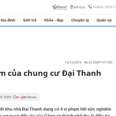
Hotline: 09161
Gia đình
Giới trẻ
Khỏe - đẹp
Chuyện lạ
Quân sự
15/12/2016 06:25 (GMT+07:00)
m của chung cư Đại Thanh
a
ết khu nhà Đại Thanh đang có 4 vi phạm hết sức nghiêm
o cơ quan điều tra của Công an thành phố thụ lý điều tra