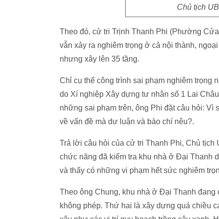
Chủ tịch U
Theo đó, cử tri Trịnh Thanh Phi (Phường Cửa 
vẫn xảy ra nghiêm trọng ở cả nội thành, ngoạ
nhưng xây lên 35 tầng.
Chỉ cụ thể công trình sai phạm nghiêm trọng n
do Xí nghiệp Xây dựng tư nhân số 1 Lai Châ
những sai phạm trên, ông Phi đặt câu hỏi: Vì s
về vấn đề mà dư luận và báo chí nêu?.
Trả lời câu hỏi của cử tri Thanh Phi, Chủ t
chức năng đã kiểm tra khu nhà ở Đại Thanh d
và thấy có những vi phạm hết sức nghiêm trọ
Theo ông Chung, khu nhà ở Đại Thanh đang c
không phép. Thứ hai là xây dựng quá chiều c