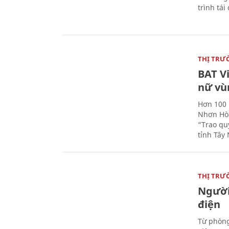
trình tái
THỊ TRƯ
BAT V
nữ vù
Hơn 100 
Nhơn Hòa
“Trao qu
tỉnh Tây 
THỊ TRƯ
Người
điện
Từ phòng