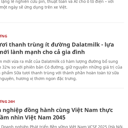
lặng lẽ nghiên cứu pin, thuật toán và AI cho ô tô điện – với
 một ngày sẽ ứng dụng trên xe Việt.
ỜNG
ươi thanh trùng ít đường Dalatmilk - lựa
mới lành mạnh cho cả gia đình
 mới vừa ra mắt của Dalatmilk có hàm lượng đường bổ sung
 32% so với phiên bản Có đường, giữ nguyên những giá trị của
 phẩm Sữa tươi thanh trùng với thành phần hoàn toàn từ sữa
 nguyên, hương vị thơm ngon đặc trưng.
ỜNG 24H
 nghiệp đồng hành cùng Việt Nam thực
Tầm nhìn Việt Nam 2045
 Doanh nghiệp Phát triển Bền vững Việt Nam VCSF 2025 (Hà Nội,