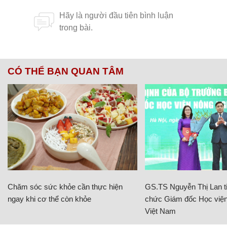
CÓ THỂ BẠN QUAN TÂM
Chăm sóc sức khỏe cần thực hiện
GS.TS Nguyễn Thị Lan ti
ngay khi cơ thể còn khỏe
chức Giám đốc Học viện
Việt Nam