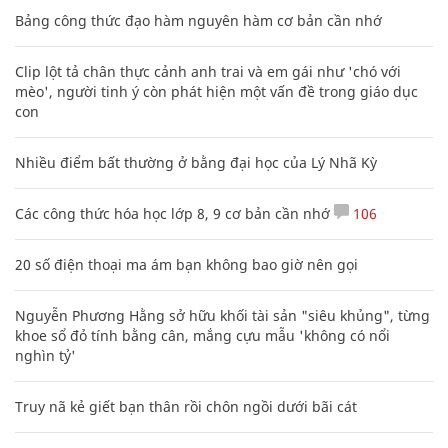
Bảng công thức đạo hàm nguyên hàm cơ bản cần nhớ
Clip lột tả chân thực cảnh anh trai và em gái như 'chó với
mèo', người tinh ý còn phát hiện một vấn đề trong giáo dục
con
Nhiều điểm bất thường ở bằng đại học của Lý Nhã Kỳ
Các công thức hóa học lớp 8, 9 cơ bản cần nhớ
106
20 số điện thoại ma ám bạn không bao giờ nên gọi
Nguyễn Phương Hằng sở hữu khối tài sản "siêu khủng", từng
khoe sổ đỏ tính bằng cân, mắng cựu mẫu 'không có nổi
nghìn tỷ'
Truy nã kẻ giết bạn thân rồi chôn ngồi dưới bãi cát