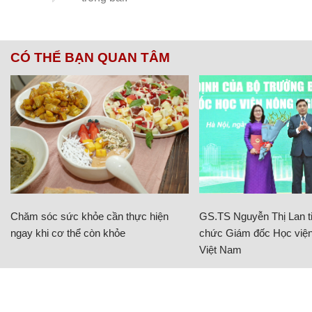
CÓ THỂ BẠN QUAN TÂM
Chăm sóc sức khỏe cần thực hiện
GS.TS Nguyễn Thị Lan ti
ngay khi cơ thể còn khỏe
chức Giám đốc Học viện
Việt Nam