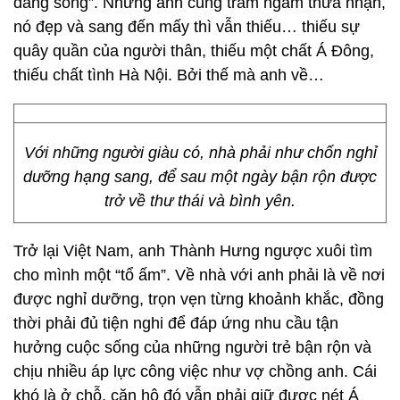
đáng sống”. Nhưng anh cũng trầm ngâm thừa nhận,
nó đẹp và sang đến mấy thì vẫn thiếu… thiếu sự
quây quần của người thân, thiếu một chất Á Đông,
thiếu chất tình Hà Nội. Bởi thế mà anh về…
Với những người giàu có, nhà phải như chốn nghỉ
dưỡng hạng sang, để sau một ngày bận rộn được
trở về thư thái và bình yên.
Trở lại Việt Nam, anh Thành Hưng ngược xuôi tìm
cho mình một “tổ ấm”. Về nhà với anh phải là về nơi
được nghỉ dưỡng, trọn vẹn từng khoảnh khắc, đồng
thời phải đủ tiện nghi để đáp ứng nhu cầu tận
hưởng cuộc sống của những người trẻ bận rộn và
chịu nhiều áp lực công việc như vợ chồng anh. Cái
khó là ở chỗ, căn hộ đó vẫn phải giữ được nét Á