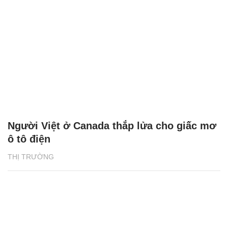
Người Việt ở Canada thắp lửa cho giấc mơ
ô tô điện
THỊ TRƯỜNG