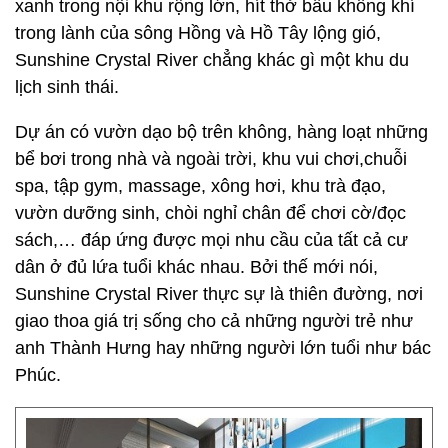
xanh trong nội khu rộng lớn, hít thở bầu không khí
trong lành của sông Hồng và Hồ Tây lộng gió,
Sunshine Crystal River chẳng khác gì một khu du
lịch sinh thái.
Dự án có vườn dạo bộ trên không, hàng loạt những
bể bơi trong nhà và ngoài trời, khu vui chơi,chuỗi
spa, tập gym, massage, xông hơi, khu trà đạo,
vườn dưỡng sinh, chòi nghỉ chân để chơi cờ/đọc
sách,… đáp ứng được mọi nhu cầu của tất cả cư
dân ở đủ lứa tuổi khác nhau. Bởi thế mới nói,
Sunshine Crystal River thực sự là thiên đường, nơi
giao thoa giá trị sống cho cả những người trẻ như
anh Thành Hưng hay những người lớn tuổi như bác
Phúc.