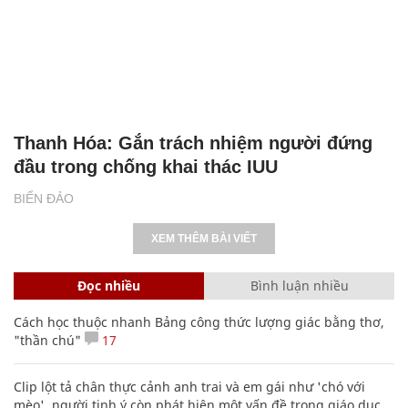
Thanh Hóa: Gắn trách nhiệm người đứng
đầu trong chống khai thác IUU
BIỂN ĐẢO
XEM THÊM BÀI VIẾT
Đọc nhiều
Bình luận nhiều
Cách học thuộc nhanh Bảng công thức lượng giác bằng thơ,
"thần chú"
17
Clip lột tả chân thực cảnh anh trai và em gái như 'chó với
mèo', người tinh ý còn phát hiện một vấn đề trong giáo dục