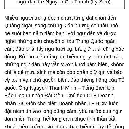
ngư dân trẻ Nguyễn Chí Thạnh (Lý Sơn).
Nhiều người trong đoàn chưa từng đặt chân đến
Quảng Ngãi, song chứng kiến những con tàu nhỏ
bé suốt bao năm “làm bạn” với ngư dân và được
nghe những câu chuyện bị tàu Trung Quốc ngăn
cản, đập phá, lấy ngư lưới cụ, bắt giữ… ai cũng xúc
động. Bởi họ hiểu rằng, dù hiểm nguy luôn rình rập,
những ngư dân này vẫn vươn khơi bám biển, không
chỉ là để mưu sinh mà còn góp phần giữ gìn và bảo
vệ toàn vẹn chủ quyền biển, đảo thiêng liêng của Tổ
quốc. Ông Nguyễn Thanh Minh – Tổng Biên tập
Báo Doanh nhân Sài Gòn, Chủ tịch CLB Doanh
nhân Sài Gòn cho biết: Doanh nhân TP.HCM luôn
đặt niềm tin vào lòng dũng cảm, yêu nước của ngư
dân miền Trung, hết lòng cảm phục tinh thần bất
khuất kiên cường, vượt qua bao hiểm nguy để cùng