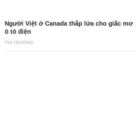
Người Việt ở Canada thắp lửa cho giấc mơ
ô tô điện
THỊ TRƯỜNG