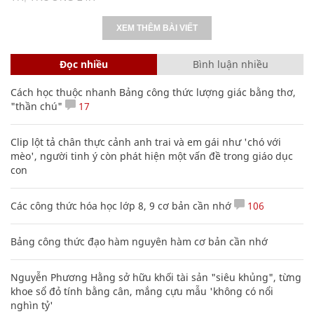
XEM THÊM BÀI VIẾT
Đọc nhiều
Bình luận nhiều
Cách học thuộc nhanh Bảng công thức lượng giác bằng thơ,
"thần chú"
17
Clip lột tả chân thực cảnh anh trai và em gái như 'chó với
mèo', người tinh ý còn phát hiện một vấn đề trong giáo dục
con
Các công thức hóa học lớp 8, 9 cơ bản cần nhớ
106
Bảng công thức đạo hàm nguyên hàm cơ bản cần nhớ
Nguyễn Phương Hằng sở hữu khối tài sản "siêu khủng", từng
khoe sổ đỏ tính bằng cân, mắng cựu mẫu 'không có nổi
nghìn tỷ'