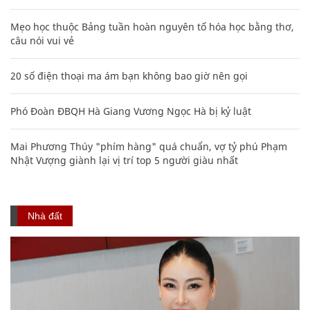
Mẹo học thuộc Bảng tuần hoàn nguyên tố hóa học bằng thơ,
câu nói vui vẻ
20 số điện thoại ma ám bạn không bao giờ nên gọi
Phó Đoàn ĐBQH Hà Giang Vương Ngọc Hà bị kỷ luật
Mai Phương Thúy "phím hàng" quá chuẩn, vợ tỷ phú Phạm
Nhật Vượng giành lại vị trí top 5 người giàu nhất
Nhà đất