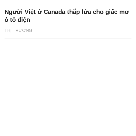
Người Việt ở Canada thắp lửa cho giấc mơ
ô tô điện
THỊ TRƯỜNG