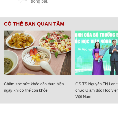
CÓ THỂ BẠN QUAN TÂM
Chăm sóc sức khỏe cần thực hiện
GS.TS Nguyễn Thị Lan ti
ngay khi cơ thể còn khỏe
chức Giám đốc Học viện
Việt Nam