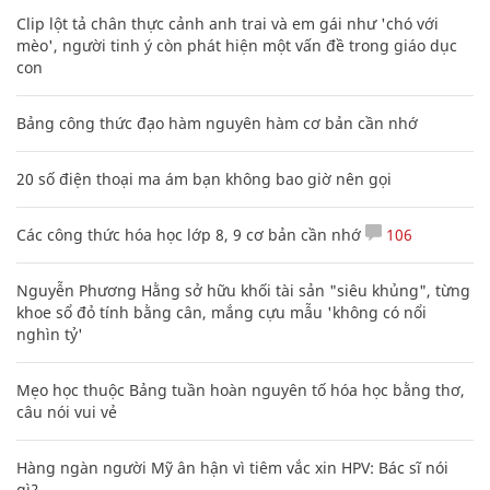
Clip lột tả chân thực cảnh anh trai và em gái như 'chó với
mèo', người tinh ý còn phát hiện một vấn đề trong giáo dục
con
Bảng công thức đạo hàm nguyên hàm cơ bản cần nhớ
20 số điện thoại ma ám bạn không bao giờ nên gọi
Các công thức hóa học lớp 8, 9 cơ bản cần nhớ
106
Nguyễn Phương Hằng sở hữu khối tài sản "siêu khủng", từng
khoe sổ đỏ tính bằng cân, mắng cựu mẫu 'không có nổi
nghìn tỷ'
Mẹo học thuộc Bảng tuần hoàn nguyên tố hóa học bằng thơ,
câu nói vui vẻ
Hàng ngàn người Mỹ ân hận vì tiêm vắc xin HPV: Bác sĩ nói
gì?