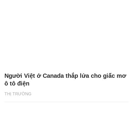
Người Việt ở Canada thắp lửa cho giấc mơ
ô tô điện
THỊ TRƯỜNG