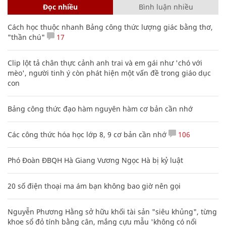
Đọc nhiều
Bình luận nhiều
Cách học thuộc nhanh Bảng công thức lượng giác bằng thơ,
"thần chú"
17
Clip lột tả chân thực cảnh anh trai và em gái như 'chó với
mèo', người tinh ý còn phát hiện một vấn đề trong giáo dục
con
Bảng công thức đạo hàm nguyên hàm cơ bản cần nhớ
Các công thức hóa học lớp 8, 9 cơ bản cần nhớ
106
Phó Đoàn ĐBQH Hà Giang Vương Ngọc Hà bị kỷ luật
20 số điện thoại ma ám bạn không bao giờ nên gọi
Nguyễn Phương Hằng sở hữu khối tài sản "siêu khủng", từng
khoe sổ đỏ tính bằng cân, mắng cựu mẫu 'không có nổi