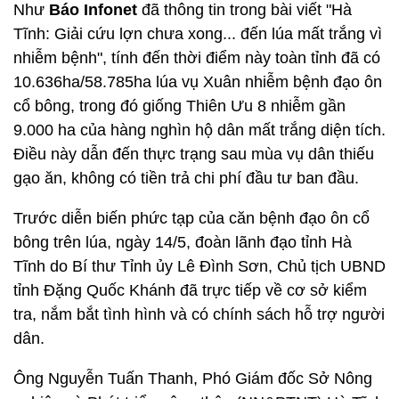
Như
Báo Infone
t
đã thông tin trong bài viết "Hà
Tĩnh: Giải cứu lợn chưa xong... đến lúa mất trắng vì
nhiễm bệnh", tính đến thời điểm này toàn tỉnh đã có
10.636ha/58.785ha lúa vụ Xuân nhiễm bệnh đạo ôn
cổ bông, trong đó giống Thiên Ưu 8 nhiễm gần
9.000 ha của hàng nghìn hộ dân mất trắng diện tích.
Điều này dẫn đến thực trạng sau mùa vụ dân thiếu
gạo ăn, không có tiền trả chi phí đầu tư ban đầu.
Trước diễn biến phức tạp của căn bệnh đạo ôn cổ
bông trên lúa, ngày 14/5, đoàn lãnh đạo tỉnh Hà
Tĩnh do Bí thư Tỉnh ủy Lê Đình Sơn, Chủ tịch UBND
tỉnh Đặng Quốc Khánh đã trực tiếp về cơ sở kiểm
tra, nắm bắt tình hình và có chính sách hỗ trợ người
dân.
Ông Nguyễn Tuấn Thanh, Phó Giám đốc Sở Nông