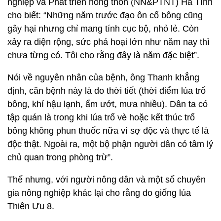
nghiệp và Phát triển nông thôn (NN&PTNT) Hà Tĩnh
cho biết: “Những năm trước đạo ôn cổ bông cũng
gây hại nhưng chỉ mang tính cục bộ, nhỏ lẻ. Còn
xảy ra diện rộng, sức phá hoại lớn như năm nay thì
chưa từng có. Tôi cho rằng đây là năm đặc biệt”.
Nói về nguyên nhân của bệnh, ông Thanh khẳng
định, căn bệnh này là do thời tiết (thời điểm lúa trổ
bông, khí hậu lạnh, ẩm ướt, mưa nhiều). Dân ta có
tập quán là trong khi lúa trổ vè hoặc kết thúc trổ
bông không phun thuốc nữa vì sợ độc và thực tế là
độc thật. Ngoài ra, một bộ phận người dân có tâm lý
chủ quan trong phòng trừ”.
Thế nhưng, với người nông dân và một số chuyên
gia nông nghiệp khác lại cho rằng do giống lúa
Thiên Ưu 8.