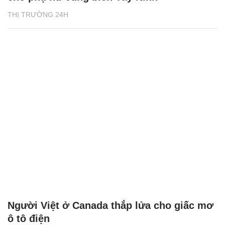
THỊ TRƯỜNG 24H
Người Việt ở Canada thắp lửa cho giấc mơ
ô tô điện