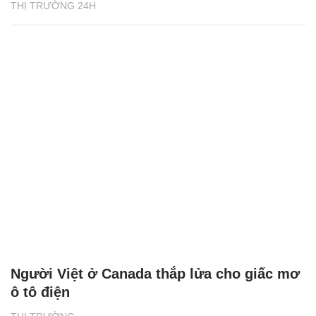
THỊ TRƯỜNG 24H
Người Việt ở Canada thắp lửa cho giấc mơ
ô tô điện