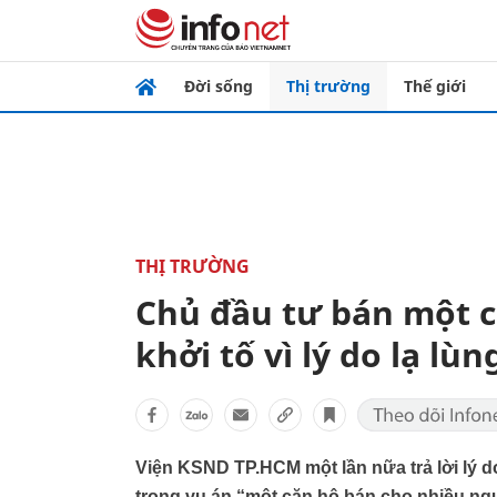
Đời sống
Thị trường
Thế giới
THỊ TRƯỜNG
Chủ đầu tư bán một c
khởi tố vì lý do lạ lùn
Viện KSND TP.HCM một lần nữa trả lời lý d
trong vụ án “một căn hộ bán cho nhiều ng