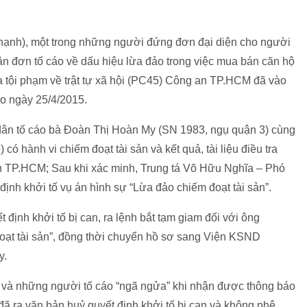
ạnh), một trong những người đứng đơn đại diện cho người
hận đơn tố cáo về dấu hiệu lừa đảo trong việc mua bán căn hộ
a tội phạm về trật tự xã hội (PC45) Công an TP.HCM đã vào
ào ngày 25/4/2015.
 dân tố cáo bà Đoàn Thị Hoàn My (SN 1983, ngụ quận 3) cùng
hành vi chiếm đoạt tài sản và kết quả, tài liệu điều tra
 TP.HCM; Sau khi xác minh, Trung tá Võ Hữu Nghĩa – Phó
định khởi tố vụ án hình sự “Lừa đảo chiếm đoạt tài sản”.
 định khởi tố bị can, ra lệnh bắt tạm giam đối với ông
oạt tài sản”, đồng thời chuyển hồ sơ sang Viện KSND
y.
bà và những người tố cáo “ngã ngửa” khi nhận được thông báo
ã ra văn bản huỷ quyết định khởi tố bị can và không phê