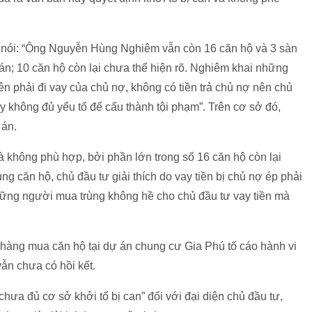
ó nói: “Ông Nguyễn Hùng Nghiêm vẫn còn 16 căn hộ và 3 sàn
bán; 10 căn hộ còn lại chưa thể hiện rõ. Nghiêm khai những
nên phải đi vay của chủ nợ, không có tiền trả chủ nợ nên chủ
 không đủ yếu tố để cấu thành tội phạm”. Trên cơ sở đó,
 án.
à không phù hợp, bởi phần lớn trong số 16 căn hộ còn lại
ng căn hộ, chủ đầu tư giải thích do vay tiền bị chủ nợ ép phải
ững người mua trùng không hề cho chủ đầu tư vay tiền mà
hàng mua căn hộ tại dự án chung cư Gia Phú tố cáo hành vi
ẫn chưa có hồi kết.
a đủ cơ sở khởi tố bị can” đối với đại diện chủ đầu tư,