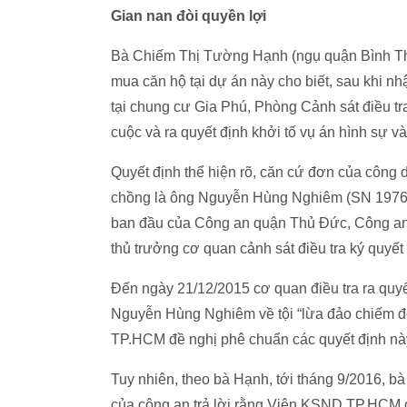
Gian nan đòi quyền lợi
Bà Chiếm Thị Tường Hạnh (ngụ quận Bình Th
mua căn hộ tại dự án này cho biết, sau khi n
tại chung cư Gia Phú, Phòng Cảnh sát điều tr
cuộc và ra quyết định khởi tố vụ án hình sự v
Quyết định thể hiện rõ, căn cứ đơn của công
chồng là ông Nguyễn Hùng Nghiêm (SN 1976) có 
ban đầu của Công an quận Thủ Đức, Công an
thủ trưởng cơ quan cảnh sát điều tra ký quyết 
Đến ngày 21/12/2015 cơ quan điều tra ra quyết
Nguyễn Hùng Nghiêm về tội “lừa đảo chiếm đ
TP.HCM đề nghị phê chuẩn các quyết định nà
Tuy nhiên, theo bà Hạnh, tới tháng 9/2016, 
của công an trả lời rằng Viện KSND TP.HCM đ