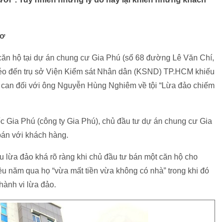
hơ
ăn hộ tại dự án chung cư Gia Phú (số 68 đường Lê Văn Chí,
kéo đến trụ sở Viện Kiểm sát Nhân dân (KSND) TP.HCM khiếu
bị can đối với ông Nguyễn Hùng Nghiêm về tội “Lừa đảo chiếm
 Gia Phú (công ty Gia Phú), chủ đầu tư dự án chung cư Gia
bán với khách hàng.
u lừa đảo khá rõ ràng khi chủ đầu tư bán một căn hộ cho
u năm qua họ “vừa mất tiền vừa không có nhà” trong khi đó
 hành vi lừa đảo.