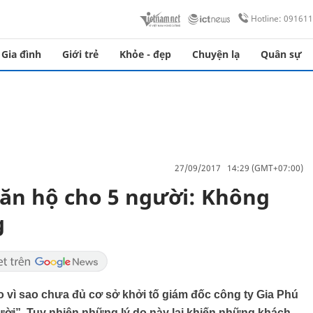
Hotline: 09161
Gia đình
Giới trẻ
Khỏe - đẹp
Chuyện lạ
Quân sự
27/09/2017 14:29 (GMT+07:00)
ăn hộ cho 5 người: Không
g
o vì sao chưa đủ cơ sở khởi tố giám đốc công ty Gia Phú
ười”. Tuy nhiên những lý do này lại khiến những khách