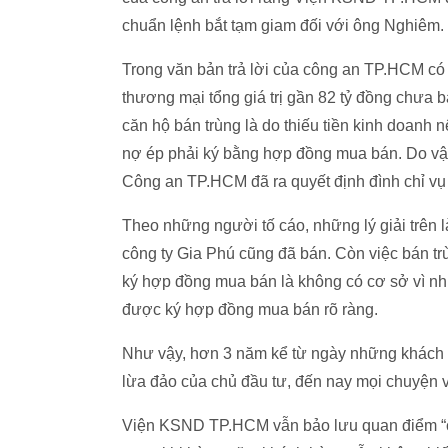
chuẩn lệnh bắt tạm giam đối với ông Nghiêm.
Trong văn bản trả lời của công an TP.HCM c
thương mại tổng giá trị gần 82 tỷ đồng chưa 
căn hộ bán trùng là do thiếu tiền kinh doanh 
nợ ép phải ký bằng hợp đồng mua bán. Do vậy
Công an TP.HCM đã ra quyết định đình chỉ vụ
Theo những người tố cáo, những lý giải trên l
công ty Gia Phú cũng đã bán. Còn việc bán trù
ký hợp đồng mua bán là không có cơ sở vì nh
được ký hợp đồng mua bán rõ ràng.
Như vậy, hơn 3 năm kể từ ngày những khách 
lừa đảo của chủ đầu tư, đến nay mọi chuyện v
Viện KSND TP.HCM vẫn bảo lưu quan điểm “chư