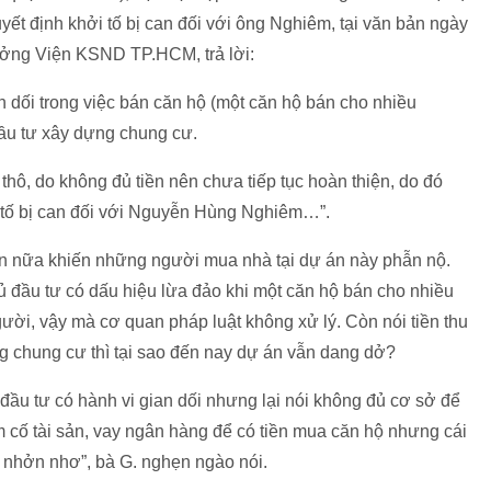
ết định khởi tố bị can đối với ông Nghiêm, tại văn bản ngày
ởng Viện KSND TP.HCM, trả lời:
dối trong việc bán căn hộ (một căn hộ bán cho nhiều
ầu tư xây dựng chung cư.
ô, do không đủ tiền nên chưa tiếp tục hoàn thiện, do đó
 tố bị can đối với Nguyễn Hùng Nghiêm…”.
n nữa khiến những người mua nhà tại dự án này phẫn nộ.
ủ đầu tư có dấu hiệu lừa đảo khi một căn hộ bán cho nhiều
ười, vậy mà cơ quan pháp luật không xử lý. Còn nói tiền thu
 chung cư thì tại sao đến nay dự án vẫn dang dở?
u tư có hành vi gian dối nhưng lại nói không đủ cơ sở để
m cố tài sản, vay ngân hàng để có tiền mua căn hộ nhưng cái
 nhởn nhơ”, bà G. nghẹn ngào nói.