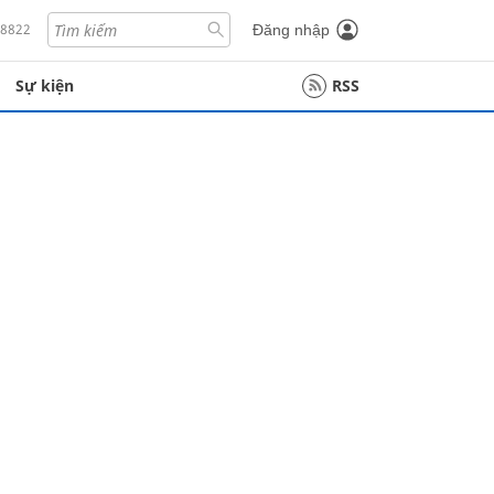
18822
Đăng nhập
Sự kiện
RSS