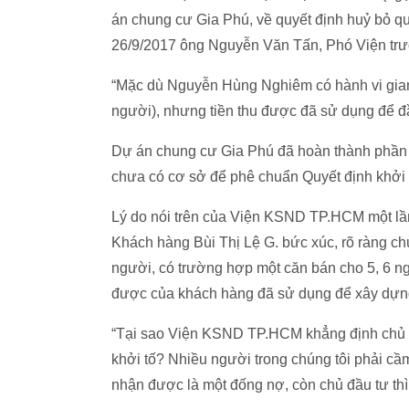
án chung cư Gia Phú, về quyết định huỷ bỏ quy
26/9/2017 ông Nguyễn Văn Tấn, Phó Viện trư
“Mặc dù Nguyễn Hùng Nghiêm có hành vi gian 
người), nhưng tiền thu được đã sử dụng để đ
Dự án chung cư Gia Phú đã hoàn thành phần th
chưa có cơ sở để phê chuẩn Quyết định khởi
Lý do nói trên của Viện KSND TP.HCM một lầ
Khách hàng Bùi Thị Lệ G. bức xúc, rõ ràng ch
người, có trường hợp một căn bán cho 5, 6 ng
được của khách hàng đã sử dụng để xây dựng
“Tại sao Viện KSND TP.HCM khẳng định chủ đầ
khởi tố? Nhiều người trong chúng tôi phải cầ
nhận được là một đống nợ, còn chủ đầu tư thì