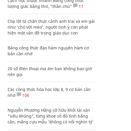
Cách học thuộc nhanh Bảng công thức
lượng giác bằng thơ, "thần chú"
17
Clip lột tả chân thực cảnh anh trai và em gái
như 'chó với mèo', người tinh ý còn phát
hiện một vấn đề trong giáo dục con
Bảng công thức đạo hàm nguyên hàm cơ
bản cần nhớ
20 số điện thoại ma ám bạn không bao giờ
nên gọi
Các công thức hóa học lớp 8, 9 cơ bản cần
nhớ
106
Nguyễn Phương Hằng sở hữu khối tài sản
"siêu khủng", từng khoe sổ đỏ tính bằng
cân, mắng cựu mẫu 'không có nổi nghìn tỷ'