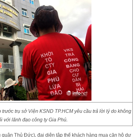
 trước trụ sở Viện KSND TP.HCM yêu cầu trả lời lý do không
ối với lãnh đạo công ty Gia Phú.
 quận Thủ Đức), đại diện tập thể khách hàng mua căn hộ dự