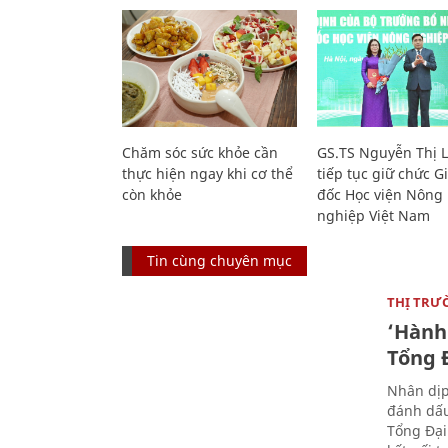
Chăm sóc sức khỏe cần
GS.TS Nguyễn Thị 
thực hiện ngay khi cơ thể
tiếp tục giữ chức 
còn khỏe
đốc Học viện Nông
nghiệp Việt Nam
Tin cùng chuyên mục
THỊ TRƯ
‘Hành 
Tổng Đ
Nhân dịp
đánh dấu
Tổng Đại