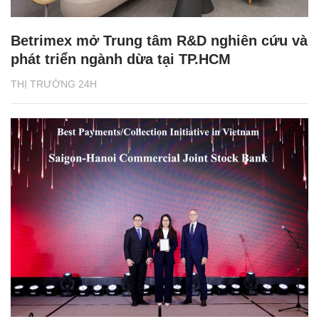
Betrimex mở Trung tâm R&D nghiên cứu và
phát triển ngành dừa tại TP.HCM
THỊ TRƯỜNG 24H