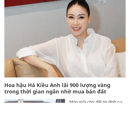
Hoa hậu Hà Kiều Anh lãi 900 lượng vàng
trong thời gian ngắn nhờ mua bán đất
Mòn mỏi chờ đất tái định cư,
người dân 'mắc kẹt' trong
những căn nhà chờ sập