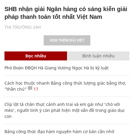
SHB nhận giải Ngân hàng có sáng kiến giải
pháp thanh toán tốt nhất Việt Nam
THỊ TRƯỜNG 24H
XEM THÊM BÀI VIẾT
Đọc nhiều
Bình luận nhiều
Phó Đoàn ĐBQH Hà Giang Vương Ngọc Hà bị kỷ luật
Cách học thuộc nhanh Bảng công thức lượng giác bằng thơ,
"thần chú"
17
Clip lột tả chân thực cảnh anh trai và em gái như 'chó với
mèo', người tinh ý còn phát hiện một vấn đề trong giáo dục
con
Bảng công thức đạo hàm nguyên hàm cơ bản cần nhớ