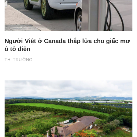
Người Việt ở Canada thắp lửa cho giấc mơ
ô tô điện
THỊ TRƯỜNG