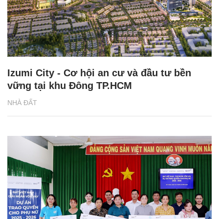
Izumi City - Cơ hội an cư và đầu tư bền
vững tại khu Đông TP.HCM
NHÀ ĐẤT