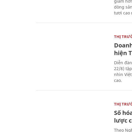
giảm hơn
dòng sản
tươi cao
THỊ TRƯ
Doanh
hiện 
Diễn đàn
22/8) tậ
nhìn Việ
cao.
THỊ TRƯ
Số hóa
lược 
Theo Ngh