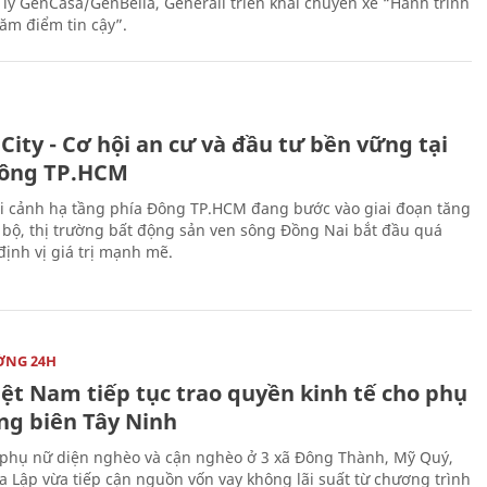
 lý GenCasa/GenBella, Generali triển khai chuyến xe “Hành trình
răm điểm tin cậy”.
City - Cơ hội an cư và đầu tư bền vững tại
ông TP.HCM
i cảnh hạ tầng phía Đông TP.HCM đang bước vào giai đoạn tăng
 bộ, thị trường bất động sản ven sông Đồng Nai bắt đầu quá
 định vị giá trị mạnh mẽ.
ỜNG 24H
iệt Nam tiếp tục trao quyền kinh tế cho phụ
ng biên Tây Ninh
phụ nữ diện nghèo và cận nghèo ở 3 xã Đông Thành, Mỹ Quý,
 Lập vừa tiếp cận nguồn vốn vay không lãi suất từ chương trình