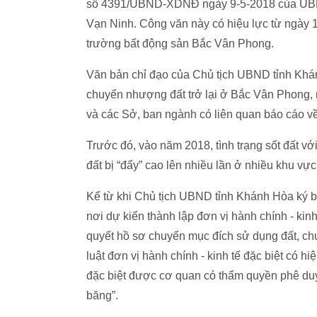
số 4391/UBND-XDNĐ ngày 9-5-2018 của UBND 
Vạn Ninh. Công văn này có hiệu lực từ ngày 17
trường bất động sản Bắc Vân Phong.
Văn bản chỉ đạo của Chủ tịch UBND tỉnh Khánh
chuyển nhượng đất trở lại ở Bắc Vân Phong,
và các Sở, ban ngành có liên quan báo cáo về
Trước đó, vào năm 2018, tình trạng sốt đất với
đất bị “đẩy” cao lên nhiều lần ở nhiều khu vự
Kể từ khi Chủ tịch UBND tỉnh Khánh Hòa ký ba
nơi dự kiến thành lập đơn vị hành chính - kin
quyết hồ sơ chuyển mục đích sử dụng đất, chu
luật đơn vị hành chính - kinh tế đặc biệt có h
đặc biệt được cơ quan có thẩm quyền phê duy
băng”.