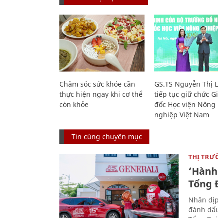
Chăm sóc sức khỏe cần
GS.TS Nguyễn Thị 
thực hiện ngay khi cơ thể
tiếp tục giữ chức 
còn khỏe
đốc Học viện Nông
nghiệp Việt Nam
Tin cùng chuyên mục
THỊ TRƯ
‘Hành 
Tổng Đ
Nhân dịp
đánh dấu