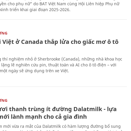
yền cho phụ nữ” do BAT Việt Nam cùng Hội Liên hiệp Phụ nữ
Ninh triển khai giai đoạn 2025-2026.
ỜNG
 Việt ở Canada thắp lửa cho giấc mơ ô tô
 thí nghiệm nhỏ ở Sherbrooke (Canada), những nhà khoa học
lặng lẽ nghiên cứu pin, thuật toán và AI cho ô tô điện – với
 một ngày sẽ ứng dụng trên xe Việt.
ỜNG
ươi thanh trùng ít đường Dalatmilk - lựa
mới lành mạnh cho cả gia đình
 mới vừa ra mắt của Dalatmilk có hàm lượng đường bổ sung