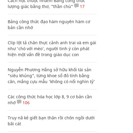
Cách học thuộc nhanh Bảng công thức
lượng giác bằng thơ, "thần chú"
17
Bảng công thức đạo hàm nguyên hàm cơ
bản cần nhớ
Clip lột tả chân thực cảnh anh trai và em gái
như 'chó với mèo', người tinh ý còn phát
hiện một vấn đề trong giáo dục con
Nguyễn Phương Hằng sở hữu khối tài sản
"siêu khủng", từng khoe sổ đỏ tính bằng
cân, mắng cựu mẫu 'không có nổi nghìn tỷ'
Các công thức hóa học lớp 8, 9 cơ bản cần
nhớ
106
Truy nã kẻ giết bạn thân rồi chôn ngồi dưới
bãi cát