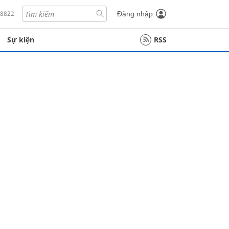
18822
Đăng nhập
Sự kiện
RSS