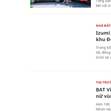
Tổng Đại
kết nối t
NHÀ ĐẤT
Izumi 
khu Đ
Trong bố
tốc đồng
trình tái
THỊ TRƯ
BAT V
nữ vù
Hơn 100 
Nhơn Hòa