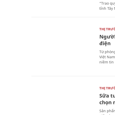
“Trao qu
tỉnh Tây 
THỊ TRƯ
Người
điện
Từ phòng
Việt Nam 
niềm tin
THỊ TRƯ
Sữa t
chọn 
Sản phẩm