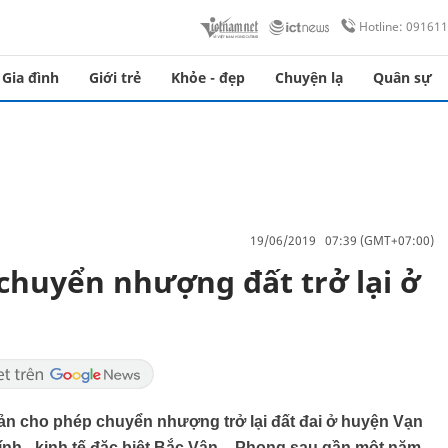
Hotline: 09161
Gia đình
Giới trẻ
Khỏe - đẹp
Chuyện lạ
Quân sự
19/06/2019 07:39 (GMT+07:00)
chuyển nhượng đất trở lại ở
n cho phép chuyển nhượng trở lại đất đai ở huyện Vạn
hính - kinh tế đặc biệt Bắc Vân – Phong sau gần một năm