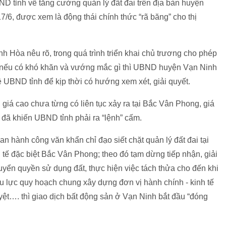
tỉnh về tăng cường quản lý đất đai trên địa bàn huyện
/6, được xem là động thái chính thức “rã băng” cho thị
 Hòa nêu rõ, trong quá trình triển khai chủ trương cho phép
 nếu có khó khăn và vướng mắc gì thì UBND huyện Vạn Ninh
 UBND tỉnh để kịp thời có hướng xem xét, giải quyết.
 giá cao chưa từng có liên tục xảy ra tại Bắc Vân Phong, giá
c đã khiến UBND tỉnh phải ra “lệnh” cấm.
n hành công văn khẩn chỉ đạo siết chặt quản lý đất đai tại
h tế đặc biệt Bắc Vân Phong; theo đó tạm dừng tiếp nhận, giải
yển quyền sử dụng đất, thực hiện việc tách thửa cho đến khi
iệu lực quy hoạch chung xây dựng đơn vị hành chính - kinh tế
ệt…. thì giao dịch bất động sản ở Vạn Ninh bắt đầu “đóng