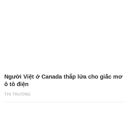
Người Việt ở Canada thắp lửa cho giấc mơ
ô tô điện
THỊ TRƯỜNG