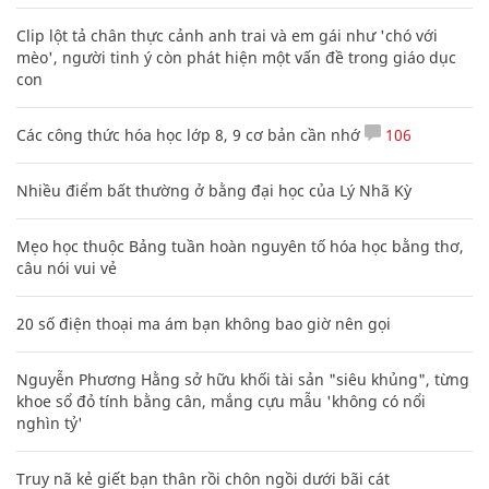
Clip lột tả chân thực cảnh anh trai và em gái như 'chó với
mèo', người tinh ý còn phát hiện một vấn đề trong giáo dục
con
Các công thức hóa học lớp 8, 9 cơ bản cần nhớ
106
Nhiều điểm bất thường ở bằng đại học của Lý Nhã Kỳ
Mẹo học thuộc Bảng tuần hoàn nguyên tố hóa học bằng thơ,
câu nói vui vẻ
20 số điện thoại ma ám bạn không bao giờ nên gọi
Nguyễn Phương Hằng sở hữu khối tài sản "siêu khủng", từng
khoe sổ đỏ tính bằng cân, mắng cựu mẫu 'không có nổi
nghìn tỷ'
Truy nã kẻ giết bạn thân rồi chôn ngồi dưới bãi cát