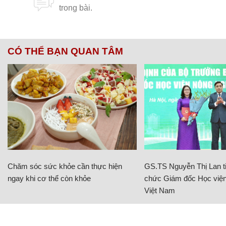
CÓ THỂ BẠN QUAN TÂM
Chăm sóc sức khỏe cần thực hiện
GS.TS Nguyễn Thị Lan ti
ngay khi cơ thể còn khỏe
chức Giám đốc Học viện
Việt Nam