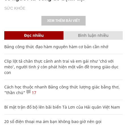
SỨC KHỎE
XEM THÊM BÀI VIẾT
Đọc nhiều
Bình luận nhiều
Bảng công thức đạo hàm nguyên hàm cơ bản cần nhớ
Clip lột tả chân thực cảnh anh trai và em gái như 'chó với
mèo', người tinh ý còn phát hiện một vấn đề trong giáo dục
con
Cách học thuộc nhanh Bảng công thức lượng giác bằng thơ,
"thần chú"
17
Bí mật trận đổ bộ lên bãi biển Tà Lơn của Hải quân Việt Nam
20 số điện thoại ma ám bạn không bao giờ nên gọi