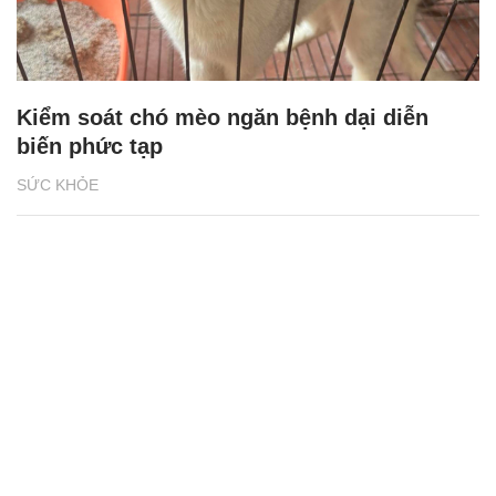
Kiểm soát chó mèo ngăn bệnh dại diễn
biến phức tạp
SỨC KHỎE