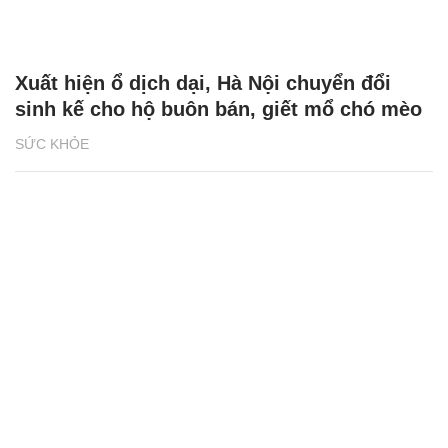
Xuất hiện ổ dịch dại, Hà Nội chuyển đổi
sinh kế cho hộ buôn bán, giết mổ chó mèo
SỨC KHỎE