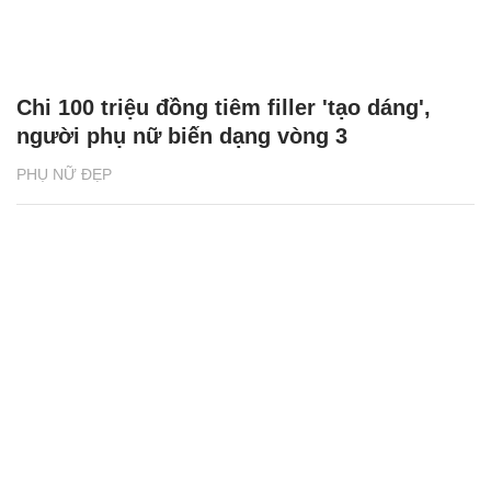
Chi 100 triệu đồng tiêm filler 'tạo dáng',
người phụ nữ biến dạng vòng 3
PHỤ NỮ ĐẸP