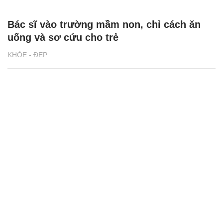
Bác sĩ vào trường mầm non, chỉ cách ăn
uống và sơ cứu cho trẻ
KHỎE - ĐẸP