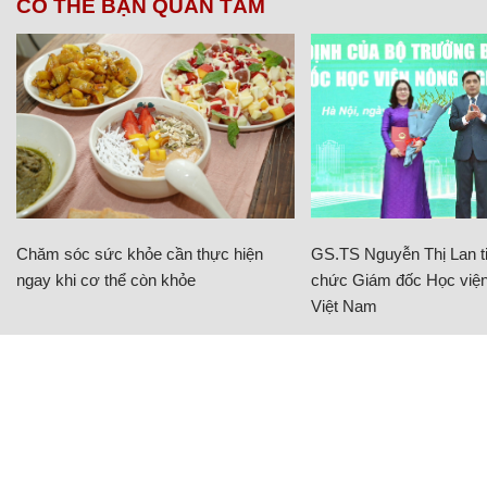
CÓ THỂ BẠN QUAN TÂM
Chăm sóc sức khỏe cần thực hiện
GS.TS Nguyễn Thị Lan ti
ngay khi cơ thể còn khỏe
chức Giám đốc Học viện
Việt Nam