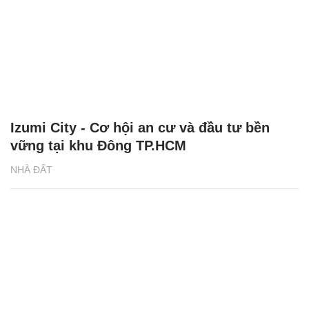
Izumi City - Cơ hội an cư và đầu tư bền
vững tại khu Đông TP.HCM
NHÀ ĐẤT