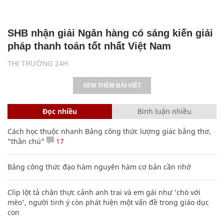
SHB nhận giải Ngân hàng có sáng kiến giải
pháp thanh toán tốt nhất Việt Nam
THỊ TRƯỜNG 24H
XEM THÊM BÀI VIẾT
Đọc nhiều
Bình luận nhiều
Cách học thuộc nhanh Bảng công thức lượng giác bằng thơ,
"thần chú"
17
Bảng công thức đạo hàm nguyên hàm cơ bản cần nhớ
Clip lột tả chân thực cảnh anh trai và em gái như 'chó với
mèo', người tinh ý còn phát hiện một vấn đề trong giáo dục
con