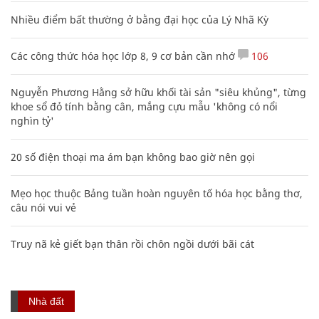
Nhiều điểm bất thường ở bằng đại học của Lý Nhã Kỳ
Các công thức hóa học lớp 8, 9 cơ bản cần nhớ
106
Nguyễn Phương Hằng sở hữu khối tài sản "siêu khủng", từng
khoe sổ đỏ tính bằng cân, mắng cựu mẫu 'không có nổi
nghìn tỷ'
20 số điện thoại ma ám bạn không bao giờ nên gọi
Mẹo học thuộc Bảng tuần hoàn nguyên tố hóa học bằng thơ,
câu nói vui vẻ
Truy nã kẻ giết bạn thân rồi chôn ngồi dưới bãi cát
Nhà đất