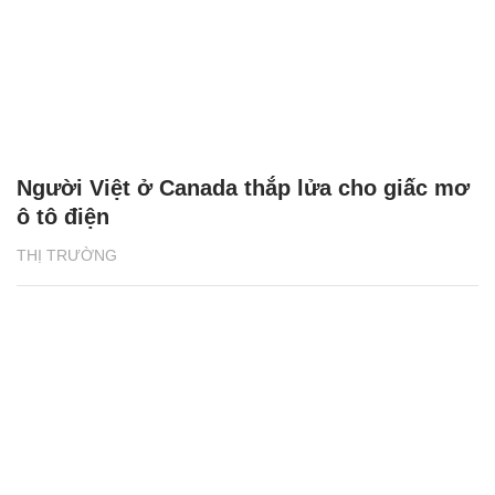
Người Việt ở Canada thắp lửa cho giấc mơ
ô tô điện
THỊ TRƯỜNG