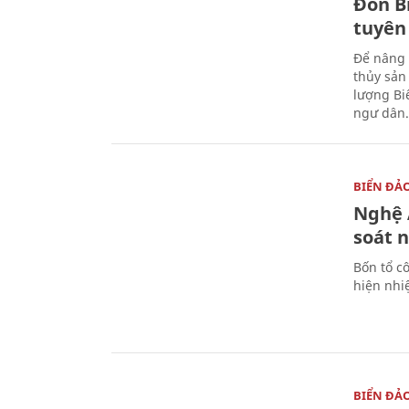
Đồn B
tuyên
Để nâng 
thủy sản
lượng Bi
ngư dân.
BIỂN ĐẢ
Nghệ A
soát 
Bốn tổ cô
hiện nhi
BIỂN ĐẢ