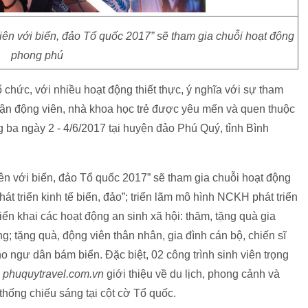
iên với biển, đảo Tổ quốc 2017” sẽ tham gia chuỗi hoạt động
phong phú
ổ chức, với nhiều hoạt động thiết thực, ý nghĩa với sự tham
vận động viên, nhà khoa học trẻ được yêu mến và quen thuộc
g ba ngày 2 - 4/6/2017 tại huyện đảo Phú Quý, tỉnh Bình
iên với biển, đảo Tổ quốc 2017” sẽ tham gia chuỗi hoạt động
át triển kinh tế biển, đảo”; triển lãm mô hình NCKH phát triển
triển khai các hoạt động an sinh xã hội: thăm, tặng quà gia
g; tặng quà, động viên thân nhân, gia đình cán bộ, chiến sĩ
ho ngư dân bám biển. Đặc biệt, 02 công trình sinh viên trọng
e
phuquytravel.com.vn
giới thiệu về du lịch, phong cảnh và
thống chiếu sáng tại cột cờ Tổ quốc.