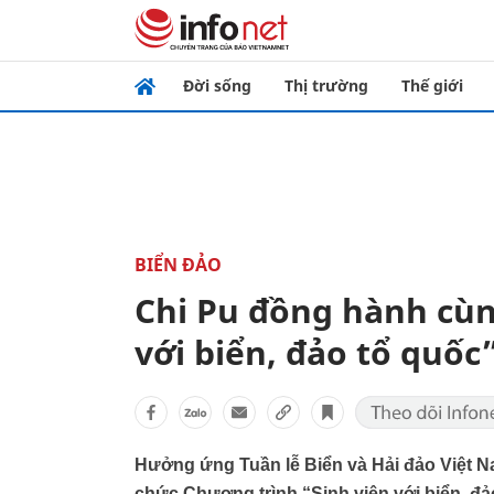
Đời sống
Thị trường
Thế giới
BIỂN ĐẢO
Chi Pu đồng hành cùn
với biển, đảo tổ quốc
​Hưởng ứng Tuần lễ Biển và Hải đảo Việt N
chức Chương trình “Sinh viên với biển, đ