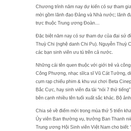
Chương trình năm nay dự kiến có sự tham gia 
mời gồm lãnh đạo Đảng và Nhà nước; lãnh đạ
trực thuộc Trung ương Đoàn…
Đặc biệt năm nay có sự tham dự của đại sứ đ
Thuỳ Chi (nghệ danh Chi Pu).
Nguyễn Thuỳ Ch
các bạn sinh viên ưu tú trên cả nước.
Những cái tên quen thuộc với giới trẻ và côn
Công Phượng, nhạc sĩ/ca sĩ Vũ Cát Tường, 
cụm rạp chiếu phim & khu vui chơi Beta Cine
Bắc Cực, hay sinh viên đa tài “nói 7 thứ tiến
bên cạnh nhiều tên tuổi xuất sắc khác. Bộ ản
Chia sẻ về điểm mới trong mùa thứ 5 triển kha
Ủy viên Ban thường vụ, trưởng Ban Thanh niê
Trung ương Hội Sinh viên Việt Nam cho biết: 