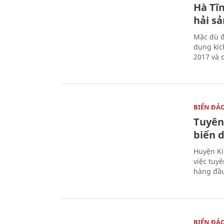
Hà Tĩn
hải sả
Mặc dù đ
dụng kíc
2017 và 
BIỂN ĐẢ
Tuyên
biển 
Huyện Ki
việc tuy
hàng đầ
BIỂN ĐẢ