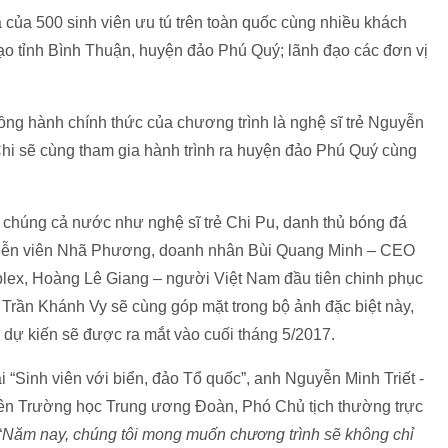
của 500 sinh viên ưu tú trên toàn quốc cùng nhiều khách
o tỉnh Bình Thuận, huyện đảo Phú Quý; lãnh đạo các đơn vị
ồng hành chính thức của chương trình là nghệ sĩ trẻ Nguyễn
i sẽ cùng tham gia hành trình ra huyện đảo Phú Quý cùng
g chúng cả nước như nghệ sĩ trẻ Chi Pu, danh thủ bóng đá
diễn viên Nhã Phương, doanh nhân Bùi Quang Minh – CEO
plex, Hoàng Lê Giang – người Việt Nam đầu tiên chinh phục
g” Trần Khánh Vy sẽ cùng góp mặt trong bộ ảnh đặc biệt này,
h dự kiến sẽ được ra mắt vào cuối tháng 5/2017.
i “Sinh viên với biển, đảo Tổ quốc”, anh Nguyễn Minh Triết -
n Trường học Trung ương Đoàn, Phó Chủ tịch thường trực
“
Năm nay, chúng tôi mong muốn chương trình sẽ không chỉ