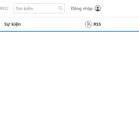
18822
Đăng nhập
Sự kiện
RSS