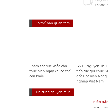
Có thể bạn quan tâm
Chăm sóc sức khỏe cần
GS.TS Nguyễn Thị 
thực hiện ngay khi cơ thể
tiếp tục giữ chức 
còn khỏe
đốc Học viện Nông
nghiệp Việt Nam
Tin cùng chuyên mục
BIỂN ĐẢ