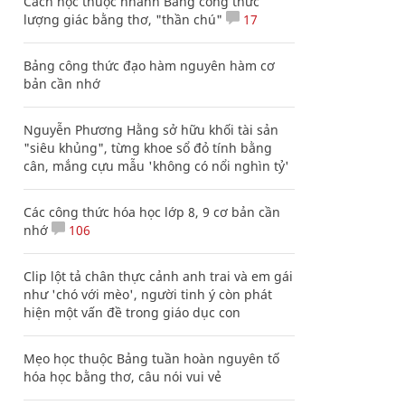
Cách học thuộc nhanh Bảng công thức
lượng giác bằng thơ, "thần chú"
17
Bảng công thức đạo hàm nguyên hàm cơ
bản cần nhớ
Nguyễn Phương Hằng sở hữu khối tài sản
"siêu khủng", từng khoe sổ đỏ tính bằng
cân, mắng cựu mẫu 'không có nổi nghìn tỷ'
Các công thức hóa học lớp 8, 9 cơ bản cần
nhớ
106
Clip lột tả chân thực cảnh anh trai và em gái
như 'chó với mèo', người tinh ý còn phát
hiện một vấn đề trong giáo dục con
Mẹo học thuộc Bảng tuần hoàn nguyên tố
hóa học bằng thơ, câu nói vui vẻ