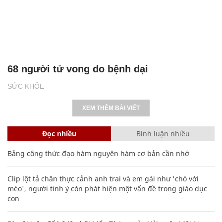
68 người tử vong do bệnh dại
SỨC KHỎE
XEM THÊM BÀI VIẾT
Đọc nhiều
Bình luận nhiều
Bảng công thức đạo hàm nguyên hàm cơ bản cần nhớ
Clip lột tả chân thực cảnh anh trai và em gái như 'chó với
mèo', người tinh ý còn phát hiện một vấn đề trong giáo dục
con