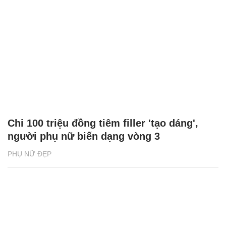
Chi 100 triệu đồng tiêm filler 'tạo dáng',
người phụ nữ biến dạng vòng 3
PHỤ NỮ ĐẸP