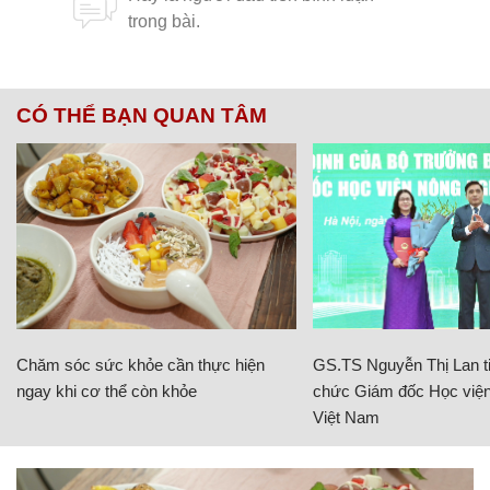
CÓ THỂ BẠN QUAN TÂM
Chăm sóc sức khỏe cần thực hiện
GS.TS Nguyễn Thị Lan ti
ngay khi cơ thể còn khỏe
chức Giám đốc Học viện
Việt Nam