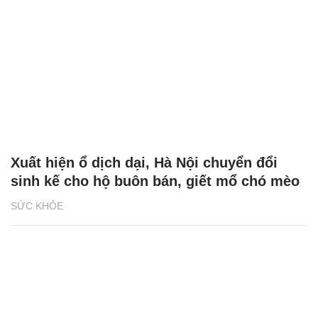
Xuất hiện ổ dịch dại, Hà Nội chuyển đổi
sinh kế cho hộ buôn bán, giết mổ chó mèo
SỨC KHỎE