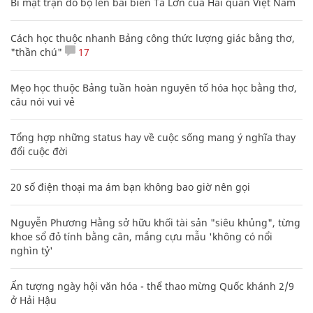
Bí mật trận đổ bộ lên bãi biển Tà Lơn của Hải quân Việt Nam
Cách học thuộc nhanh Bảng công thức lượng giác bằng thơ,
"thần chú"
17
Mẹo học thuộc Bảng tuần hoàn nguyên tố hóa học bằng thơ,
câu nói vui vẻ
Tổng hợp những status hay về cuộc sống mang ý nghĩa thay
đổi cuộc đời
20 số điện thoại ma ám bạn không bao giờ nên gọi
Nguyễn Phương Hằng sở hữu khối tài sản "siêu khủng", từng
khoe sổ đỏ tính bằng cân, mắng cựu mẫu 'không có nổi
nghìn tỷ'
Ấn tượng ngày hội văn hóa - thể thao mừng Quốc khánh 2/9
ở Hải Hậu