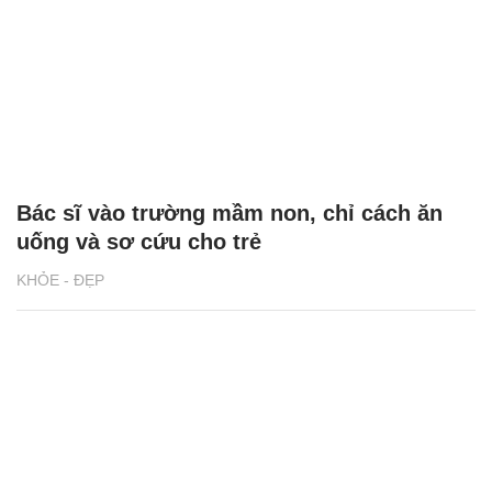
Bác sĩ vào trường mầm non, chỉ cách ăn
uống và sơ cứu cho trẻ
KHỎE - ĐẸP