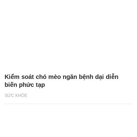
Kiểm soát chó mèo ngăn bệnh dại diễn
biến phức tạp
SỨC KHỎE