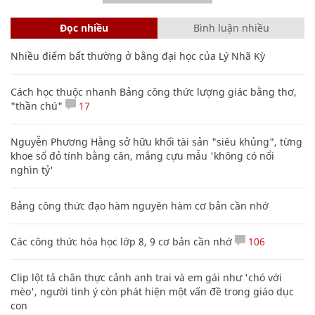
Đọc nhiều
Bình luận nhiều
Nhiều điểm bất thường ở bằng đại học của Lý Nhã Kỳ
Cách học thuộc nhanh Bảng công thức lượng giác bằng thơ,
"thần chú"
17
Nguyễn Phương Hằng sở hữu khối tài sản "siêu khủng", từng
khoe sổ đỏ tính bằng cân, mắng cựu mẫu 'không có nổi
nghìn tỷ'
Bảng công thức đạo hàm nguyên hàm cơ bản cần nhớ
Các công thức hóa học lớp 8, 9 cơ bản cần nhớ
106
Clip lột tả chân thực cảnh anh trai và em gái như 'chó với
mèo', người tinh ý còn phát hiện một vấn đề trong giáo dục
con