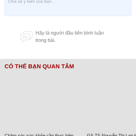
CÓ THỂ BẠN QUAN TÂM
Chăm sóc sức khỏe cần thực hiện
GS.TS Nguyễn Thị Lan ti