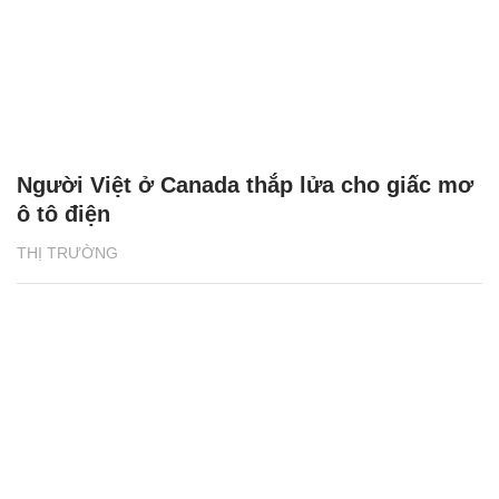
Người Việt ở Canada thắp lửa cho giấc mơ
ô tô điện
THỊ TRƯỜNG