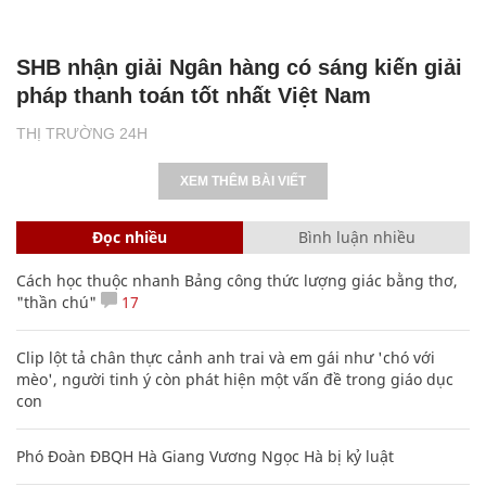
SHB nhận giải Ngân hàng có sáng kiến giải
pháp thanh toán tốt nhất Việt Nam
THỊ TRƯỜNG 24H
XEM THÊM BÀI VIẾT
Đọc nhiều
Bình luận nhiều
Cách học thuộc nhanh Bảng công thức lượng giác bằng thơ,
"thần chú"
17
Clip lột tả chân thực cảnh anh trai và em gái như 'chó với
mèo', người tinh ý còn phát hiện một vấn đề trong giáo dục
con
Phó Đoàn ĐBQH Hà Giang Vương Ngọc Hà bị kỷ luật