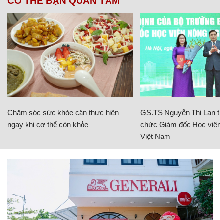
CÓ THỂ BẠN QUAN TÂM
Chăm sóc sức khỏe cần thực hiện
GS.TS Nguyễn Thị Lan ti
ngay khi cơ thể còn khỏe
chức Giám đốc Học viện
Việt Nam