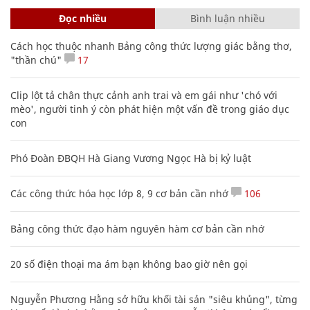
Đọc nhiều
Bình luận nhiều
Cách học thuộc nhanh Bảng công thức lượng giác bằng thơ,
"thần chú"
17
Clip lột tả chân thực cảnh anh trai và em gái như 'chó với
mèo', người tinh ý còn phát hiện một vấn đề trong giáo dục
con
Phó Đoàn ĐBQH Hà Giang Vương Ngọc Hà bị kỷ luật
Các công thức hóa học lớp 8, 9 cơ bản cần nhớ
106
Bảng công thức đạo hàm nguyên hàm cơ bản cần nhớ
20 số điện thoại ma ám bạn không bao giờ nên gọi
Nguyễn Phương Hằng sở hữu khối tài sản "siêu khủng", từng