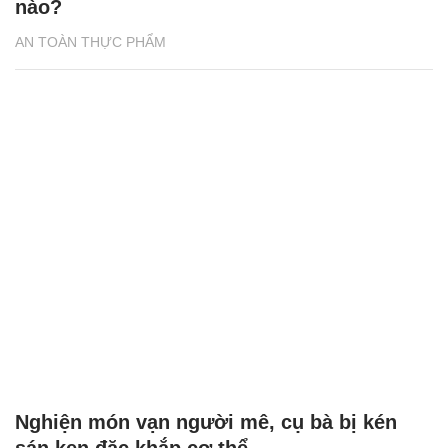
nào?
AN TOÀN THỰC PHẨM
Nghiện món vạn người mê, cụ bà bị kén
sán ken đặc khắp cơ thể