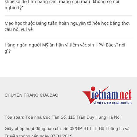
khoe sổ đỏ tính bằng cân, mắng cựu mẫu 'không có nổi
nghìn tỷ'
Mẹo học thuộc Bảng tuần hoàn nguyên tố hóa học bằng thơ,
câu nói vui vẻ
Hàng ngàn người Mỹ ân hận vì tiêm vắc xin HPV: Bác sĩ nói
gì?
CHUYÊN TRANG CỦA BÁO
Tòa soạn: Tòa nhà Cục Tần Số, 115 Trần Duy Hưng Hà Nội
Giấy phép hoạt động báo chí: Số 09/GP-BTTTT, Bộ Thông tin và
Truyền thông cấp ngày 07/01/2019.