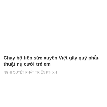
Chạy bộ tiếp sức xuyên Việt gây quỹ phẫu
thuật nụ cười trẻ em
NGHỊ QUYẾT PHÁT TRIỂN KT- XH