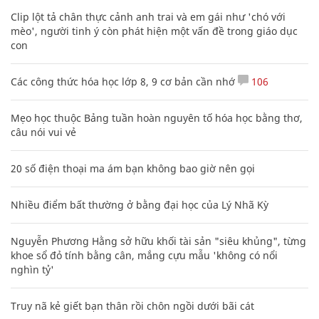
Clip lột tả chân thực cảnh anh trai và em gái như 'chó với
mèo', người tinh ý còn phát hiện một vấn đề trong giáo dục
con
Các công thức hóa học lớp 8, 9 cơ bản cần nhớ
106
Mẹo học thuộc Bảng tuần hoàn nguyên tố hóa học bằng thơ,
câu nói vui vẻ
20 số điện thoại ma ám bạn không bao giờ nên gọi
Nhiều điểm bất thường ở bằng đại học của Lý Nhã Kỳ
Nguyễn Phương Hằng sở hữu khối tài sản "siêu khủng", từng
khoe sổ đỏ tính bằng cân, mắng cựu mẫu 'không có nổi
nghìn tỷ'
Truy nã kẻ giết bạn thân rồi chôn ngồi dưới bãi cát