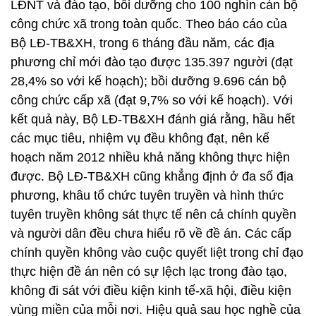
LĐNT và đào tạo, bồi dưỡng cho 100 nghìn cán bộ
công chức xã trong toàn quốc. Theo báo cáo của
Bộ LĐ-TB&XH, trong 6 tháng đầu năm, các địa
phương chỉ mới đào tạo được 135.397 người (đạt
28,4% so với kế hoạch); bồi dưỡng 9.696 cán bộ
công chức cấp xã (đạt 9,7% so với kế hoạch). Với
kết quả này, Bộ LĐ-TB&XH đánh giá rằng, hầu hết
các mục tiêu, nhiệm vụ đều không đạt, nên kế
hoạch năm 2012 nhiều khả năng không thực hiện
được. Bộ LĐ-TB&XH cũng khẳng định ở đa số địa
phương, khâu tổ chức tuyên truyền và hình thức
tuyên truyền không sát thực tế nên cả chính quyền
và người dân đều chưa hiểu rõ về đề án. Các cấp
chính quyền không vào cuộc quyết liệt trong chỉ đạo
thực hiện đề án nên có sự lệch lạc trong đào tạo,
không đi sát với điều kiện kinh tế-xã hội, điều kiện
vùng miền của mỗi nơi. Hiệu quả sau học nghề của