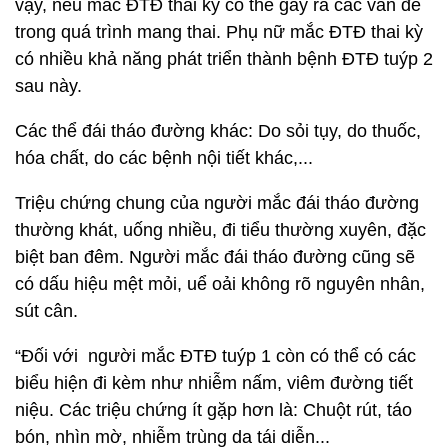
vậy, nếu mắc ĐTĐ thai kỳ có thể gây ra các vấn đề
trong quá trình mang thai. Phụ nữ mắc ĐTĐ thai kỳ
có nhiều khả năng phát triển thành bệnh ĐTĐ tuýp 2
sau này.
Các thể đái tháo đường khác: Do sỏi tụy, do thuốc,
hóa chất, do các bệnh nội tiết khác,...
Triệu chứng chung của người mắc đái tháo đường
thường khát, uống nhiều, đi tiểu thường xuyên, đặc
biệt ban đêm. Người mắc đái tháo đường cũng sẽ
có dấu hiệu mệt mỏi, uể oải không rõ nguyên nhân,
sút cân.
“Đối với người mắc ĐTĐ tuýp 1 còn có thể có các
biểu hiện đi kèm như nhiễm nấm, viêm đường tiết
niệu. Các triệu chứng ít gặp hơn là: Chuột rút, táo
bón, nhìn mờ, nhiễm trùng da tái diễn...