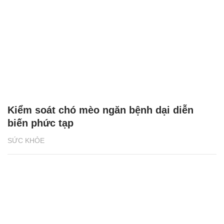
Kiểm soát chó mèo ngăn bệnh dại diễn
biến phức tạp
SỨC KHỎE