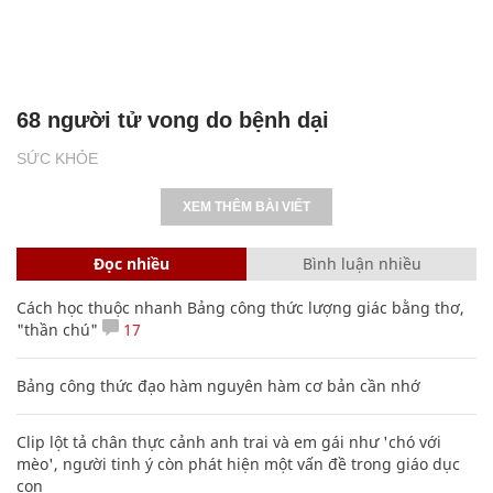
68 người tử vong do bệnh dại
SỨC KHỎE
XEM THÊM BÀI VIẾT
Đọc nhiều
Bình luận nhiều
Cách học thuộc nhanh Bảng công thức lượng giác bằng thơ,
"thần chú"
17
Bảng công thức đạo hàm nguyên hàm cơ bản cần nhớ
Clip lột tả chân thực cảnh anh trai và em gái như 'chó với
mèo', người tinh ý còn phát hiện một vấn đề trong giáo dục
con