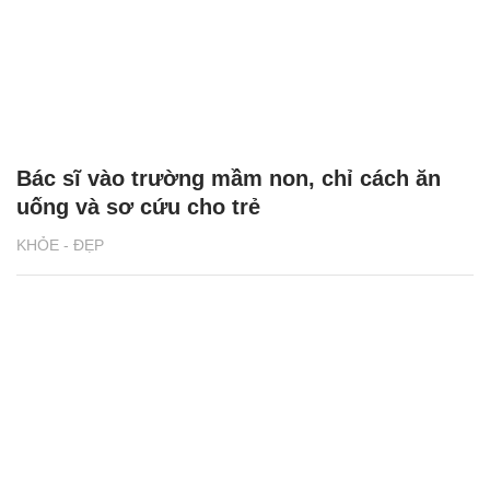
Bác sĩ vào trường mầm non, chỉ cách ăn
uống và sơ cứu cho trẻ
KHỎE - ĐẸP