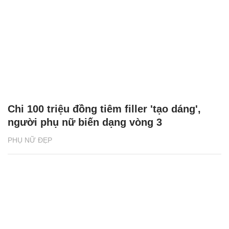
Chi 100 triệu đồng tiêm filler 'tạo dáng',
người phụ nữ biến dạng vòng 3
PHỤ NỮ ĐẸP