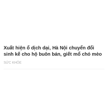
Xuất hiện ổ dịch dại, Hà Nội chuyển đổi
sinh kế cho hộ buôn bán, giết mổ chó mèo
SỨC KHỎE