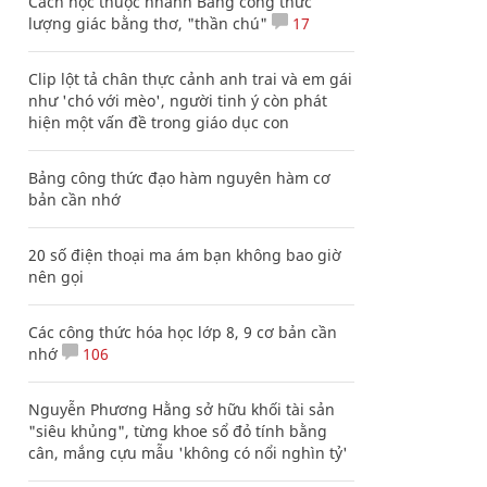
Cách học thuộc nhanh Bảng công thức
lượng giác bằng thơ, "thần chú"
17
Clip lột tả chân thực cảnh anh trai và em gái
như 'chó với mèo', người tinh ý còn phát
hiện một vấn đề trong giáo dục con
Bảng công thức đạo hàm nguyên hàm cơ
bản cần nhớ
20 số điện thoại ma ám bạn không bao giờ
nên gọi
Các công thức hóa học lớp 8, 9 cơ bản cần
nhớ
106
Nguyễn Phương Hằng sở hữu khối tài sản
"siêu khủng", từng khoe sổ đỏ tính bằng
cân, mắng cựu mẫu 'không có nổi nghìn tỷ'