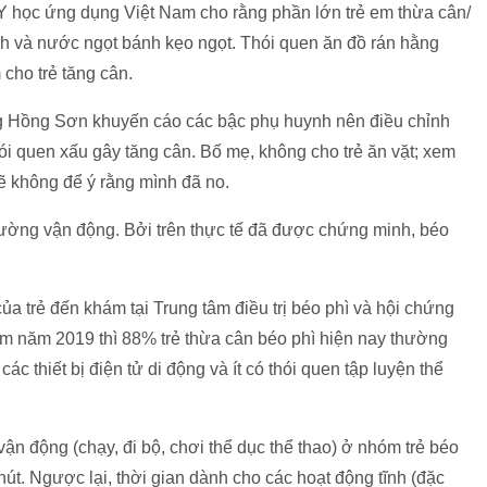
 học ứng dụng Việt Nam cho rằng phần lớn trẻ em thừa cân/
nh và nước ngọt bánh kẹo ngọt. Thói quen ăn đồ rán hằng
cho trẻ tăng cân.
ng Hồng Sơn khuyến cáo các bậc phụ huynh nên điều chỉnh
hói quen xấu gây tăng cân. Bố mẹ, không cho trẻ ăn vặt; xem
n sẽ không để ý rằng mình đã no.
cường vận động. Bởi trên thực tế đã được chứng minh, béo
ủa trẻ đến khám tại Trung tâm điều trị béo phì và hội chứng
m năm 2019 thì 88% trẻ thừa cân béo phì hiện nay thường
ác thiết bị điện tử di động và ít có thói quen tập luyện thể
ận động (chạy, đi bộ, chơi thể dục thể thao) ở nhóm trẻ béo
phút. Ngược lại, thời gian dành cho các hoạt động tĩnh (đặc