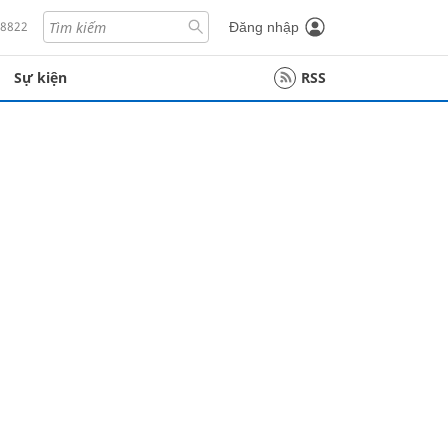
18822
Đăng nhập
Sự kiện
RSS