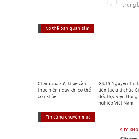
Có thể bạn quan tâm
Chăm sóc sức khỏe cần
GS.TS Nguyễn Thị 
thực hiện ngay khi cơ thể
tiếp tục giữ chức 
còn khỏe
đốc Học viện Nông
nghiệp Việt Nam
Tin cùng chuyên mục
SỨC KHỎ
Chăm 