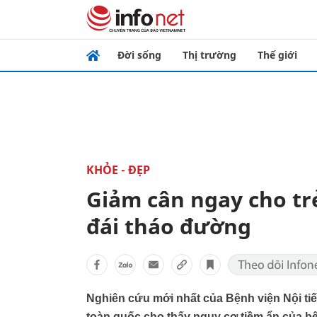
Đời sống
Thị trường
Thế giới
KHỎE - ĐẸP
Giảm cân ngay cho t
đái tháo đường
Nghiên cứu mới nhất của Bệnh viện Nội tiết
toàn quốc cho thấy nguy cơ tiềm ẩn của 