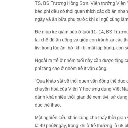
TS. BS Trương Hồng Sơn, Viện trưởng Viện Y
béo phì đều có thói quen thích các đồ ăn nha
ngày và ăn bữa phụ trước khi đi ngủ cũng làm 
Để giúp trẻ giảm béo ở tuổi 11- 14, BS Trươ
lại chế độ ăn uống và giúp con tránh xa các t
tivi trong lúc ăn, bởi khi bị mất tập trung, co
Ngoài ra trẻ ở nhóm tuổi này cần được tăng 
phì tăng cao ở nhóm trẻ ít vận động.
“Qua khảo sát về thói quen vận động thể dục c
chuyển hoá của Viện Y học ứng dụng Việt Na
dành khá nhiều thời gian để xem tivi, sử dụng c
dục thể thao.
Một nghiên cứu khác cũng cho thấy thời gian v
là 49 phút/ngày, trong khi ở trẻ thường là 68 