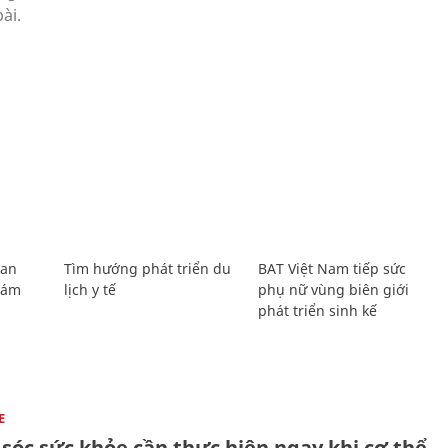
Lan
Tìm hướng phát triển du
BAT Việt Nam tiếp sức
Giám
lịch y tế
phụ nữ vùng biên giới
phát triển sinh kế
E
sóc sức khỏe cần thực hiện ngay khi cơ thể