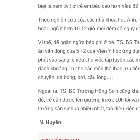
biệt là xem tivi) ở trẻ em béo cao hơn hẳn: 82 
Theo nghiên cứu của các nhà khoa học Anh, nh
hoặc ngủ ít hơn 10-12 giờ mỗi đêm có nguy c
Vì thế, để ngăn ngừa béo phì ở trẻ, TS. BS
án vận động của 5 +2 của Viện Y học ứng dụn
phút vào sáng, chiều cho việc tập luyện các mô
dành khoảng 1h cho các môn thể thao, ưu tiên
chuyền, đá bóng, bơi, cầu lông….
Ngoài ra, TS. BS Trương Hồng Sơn cũng khuyế
đó, trẻ cần được lên giường trước 10h tối và
trưởng sản sinh ra nhiều nhất, tạo điều kiện c
N. Huyền