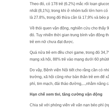
Theo đó, có 178 trẻ (6.2%) mắc rối loạn glucose
nhất (8,1%); trong khi ở nhóm tuổi lớn hơn có
là 27.8%, trong đó thừa cân là 17,9% và béo p
Về thói quen vận động, nghiên cứu cho thấy 
đó. Tuy nhiên thời gian trung bình vận động t
trẻ em nữ chưa đạt được.
Quá nửa trẻ em đều chơi game, trong đó 34,7
mạng xã hội, 88% trẻ vào mạng dưới 60 phút/
Do vậy, Bệnh viện Nội tiết cho rằng cần có nh
trường, xã hội cũng như bản thân trẻ em để 
phì, tim mạch, đái tháo đường,...,nhằm nâng 
Hạn chế xem tivi, tăng cường vận động
Chia sẻ với phóng viên về vấn nạn béo phì (n