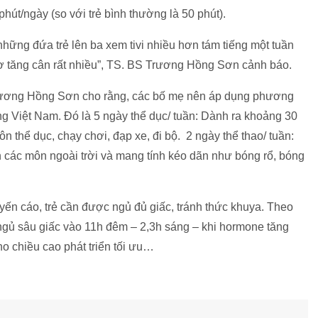
phút/ngày (so với trẻ bình thường là 50 phút).
ững đứa trẻ lên ba xem tivi nhiều hơn tám tiếng một tuần
ơ tăng cân rất nhiều”, TS. BS Trương Hồng Sơn cảnh báo.
 Trương Hồng Sơn cho rằng, các bố mẹ nên áp dụng phương
g Việt Nam. Đó là 5 ngày thể dục/ tuần: Dành ra khoảng 30
n thể dục, chạy chơi, đạp xe, đi bộ. 2 ngày thể thao/ tuần:
 các môn ngoài trời và mang tính kéo dãn như bóng rổ, bóng
n cáo, trẻ cần được ngủ đủ giấc, tránh thức khuya. Theo
 ngủ sâu giấc vào 11h đêm – 2,3h sáng – khi hormone tăng
ho chiều cao phát triển tối ưu…