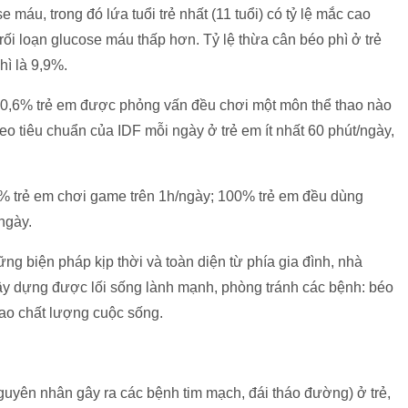
 máu, trong đó lứa tuổi trẻ nhất (11 tuổi) có tỷ lệ mắc cao
 rối loạn glucose máu thấp hơn. Tỷ lệ thừa cân béo phì ở trẻ
hì là 9,9%.
90,6% trẻ em được phỏng vấn đều chơi một môn thể thao nào
heo tiêu chuẩn của IDF mỗi ngày ở trẻ em ít nhất 60 phút/ngày,
% trẻ em chơi game trên 1h/ngày; 100% trẻ em đều dùng
ngày.
ững biện pháp kịp thời và toàn diện từ phía gia đình, nhà
xây dựng được lối sống lành mạnh, phòng tránh các bệnh: béo
cao chất lượng cuộc sống.
guyên nhân gây ra các bệnh tim mạch, đái tháo đường) ở trẻ,