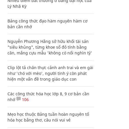
Nhiều điểm bất thường ở bằng đại học của
Lý Nhã Kỳ
Bảng công thức đạo hàm nguyên hàm cơ
bản cần nhớ
Nguyễn Phương Hằng sở hữu khối tài sản
"siêu khủng", từng khoe sổ đỏ tính bằng
cân, mắng cựu mẫu 'không có nổi nghìn tỷ'
Clip lột tả chân thực cảnh anh trai và em gái
như 'chó với mèo', người tinh ý còn phát
hiện một vấn đề trong giáo dục con
Các công thức hóa học lớp 8, 9 cơ bản cần
nhớ
106
Mẹo học thuộc Bảng tuần hoàn nguyên tố
hóa học bằng thơ, câu nói vui vẻ