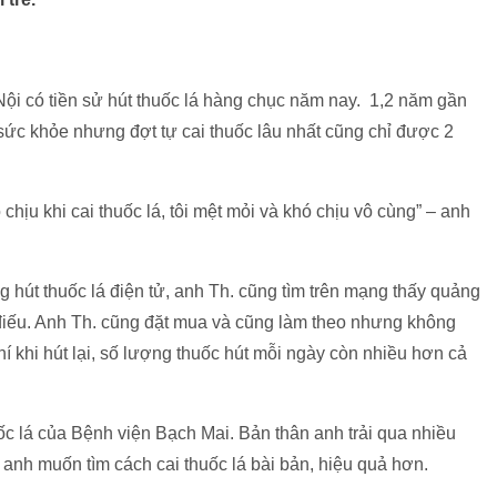
ội có tiền sử hút thuốc lá hàng chục năm nay. 1,2 năm gần
ức khỏe nhưng đợt tự cai thuốc lâu nhất cũng chỉ được 2
hịu khi cai thuốc lá, tôi mệt mỏi và khó chịu vô cùng” – anh
 hút thuốc lá điện tử, anh Th. cũng tìm trên mạng thấy quảng
á điếu. Anh Th. cũng đặt mua và cũng làm theo nhưng không
hí khi hút lại, số lượng thuốc hút mỗi ngày còn nhiều hơn cả
uốc lá của Bệnh viện Bạch Mai. Bản thân anh trải qua nhiều
 anh muốn tìm cách cai thuốc lá bài bản, hiệu quả hơn.