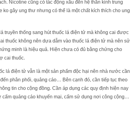
ạch. Nicotine cũng có tác động xấu đến hệ thần kinh trung
e ko gây ung thư nhưng có thể là một chất kích thích cho ung
á truyền thống sang hút thuốc lá điện tử mà không cai được
i thuốc không nên dựa dẫm vào thuốc lá điện tử mà nên sử
ứng minh là hiệu quả. Hiện chưa có đủ bằng chứng cho
rợ cai thuốc.
uốc lá điện tử vẫn là một sản phẩm độc hại nên nhà nước cần
u đến phân phối, quảng cáo… Bên cạnh đó, cần tiếp tục theo
ể thông tin cho cộng đồng. Cần áp dụng các quy định hiện nay
 như cấm quảng cáo khuyến mại, cấm sử dụng nơi công cộng…