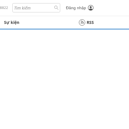
18822
Đăng nhập
Sự kiện
RSS