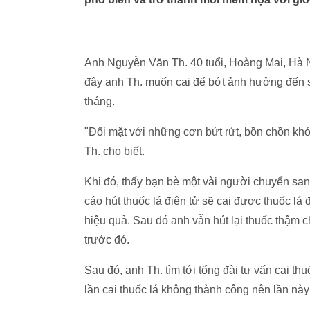
Anh Nguyễn Văn Th. 40 tuổi, Hoàng Mai, Hà N
đây anh Th. muốn cai để bớt ảnh hưởng đến s
tháng.
"Đối mặt với những cơn bứt rứt, bồn chồn khó c
Th. cho biết.
Khi đó, thấy bạn bè một vài người chuyển sang
cáo hút thuốc lá điện tử sẽ cai được thuốc l
hiệu quả. Sau đó anh vẫn hút lại thuốc thậm c
trước đó.
Sau đó, anh Th. tìm tới tổng đài tư vấn cai th
lần cai thuốc lá không thành công nên lần này