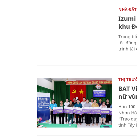
NHÀ ĐẤT
Izumi 
khu Đ
Trong bố
tốc đồng
trình tái
THỊ TRƯ
BAT V
nữ vù
Hơn 100 
Nhơn Hòa
“Trao qu
tỉnh Tây 