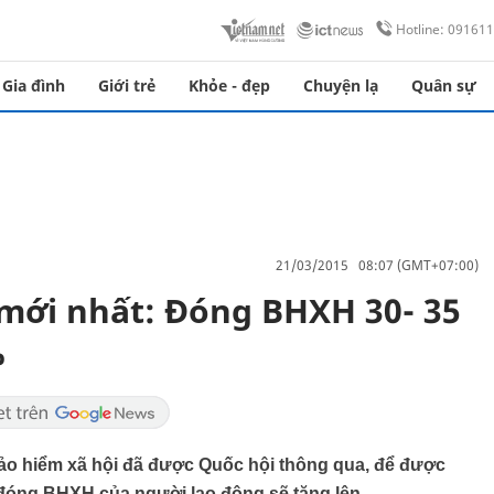
Hotline: 09161
Gia đình
Giới trẻ
Khỏe - đẹp
Chuyện lạ
Quân sự
21/03/2015 08:07 (GMT+07:00)
mới nhất: Đóng BHXH 30- 35
%
̉o hiểm xã hội đã được Quốc hội thông qua, để được
đóng BHXH của người lao động sẽ tăng lên.