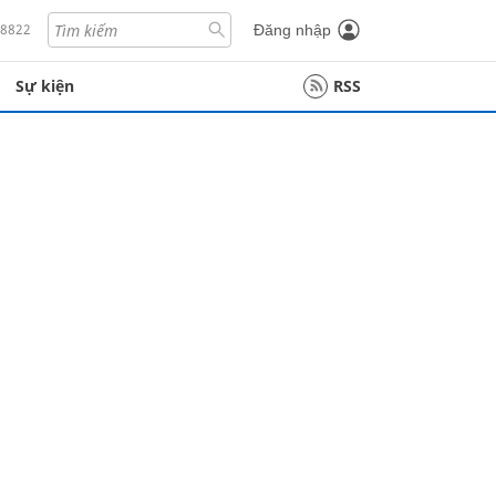
18822
Đăng nhập
Sự kiện
RSS