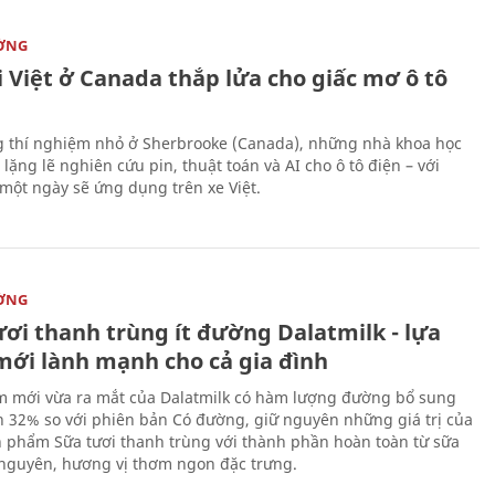
ỜNG
 Việt ở Canada thắp lửa cho giấc mơ ô tô
 thí nghiệm nhỏ ở Sherbrooke (Canada), những nhà khoa học
lặng lẽ nghiên cứu pin, thuật toán và AI cho ô tô điện – với
 một ngày sẽ ứng dụng trên xe Việt.
ỜNG
ươi thanh trùng ít đường Dalatmilk - lựa
mới lành mạnh cho cả gia đình
 mới vừa ra mắt của Dalatmilk có hàm lượng đường bổ sung
 32% so với phiên bản Có đường, giữ nguyên những giá trị của
 phẩm Sữa tươi thanh trùng với thành phần hoàn toàn từ sữa
 nguyên, hương vị thơm ngon đặc trưng.