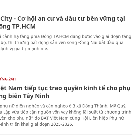
City - Cơ hội an cư và đầu tư bền vững tại
ông TP.HCM
i cảnh hạ tầng phía Đông TP.HCM đang bước vào giai đoạn tăng
 bộ, thị trường bất động sản ven sông Đồng Nai bắt đầu quá
 định vị giá trị mạnh mẽ.
ỜNG 24H
iệt Nam tiếp tục trao quyền kinh tế cho phụ
ng biên Tây Ninh
phụ nữ diện nghèo và cận nghèo ở 3 xã Đông Thành, Mỹ Quý,
 Lập vừa tiếp cận nguồn vốn vay không lãi suất từ chương trình
yền cho phụ nữ” do BAT Việt Nam cùng Hội Liên hiệp Phụ nữ
Ninh triển khai giai đoạn 2025-2026.