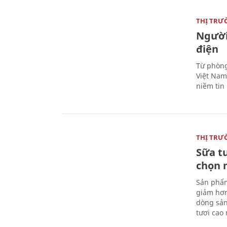
THỊ TRƯ
Người
điện
Từ phòng
Việt Nam 
niềm tin
THỊ TRƯ
Sữa t
chọn 
Sản phẩm
giảm hơn
dòng sản
tươi cao