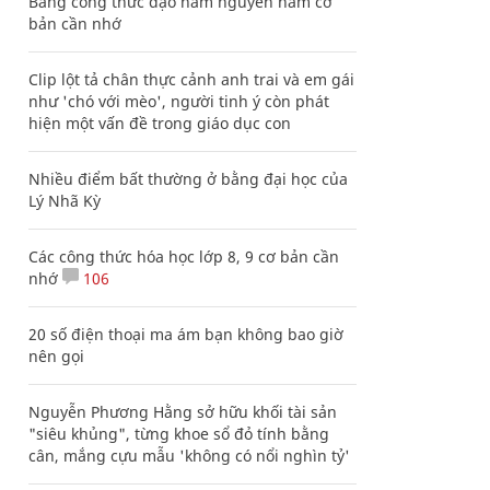
Bảng công thức đạo hàm nguyên hàm cơ
bản cần nhớ
Clip lột tả chân thực cảnh anh trai và em gái
như 'chó với mèo', người tinh ý còn phát
hiện một vấn đề trong giáo dục con
Nhiều điểm bất thường ở bằng đại học của
Lý Nhã Kỳ
Các công thức hóa học lớp 8, 9 cơ bản cần
nhớ
106
20 số điện thoại ma ám bạn không bao giờ
nên gọi
Nguyễn Phương Hằng sở hữu khối tài sản
"siêu khủng", từng khoe sổ đỏ tính bằng
cân, mắng cựu mẫu 'không có nổi nghìn tỷ'