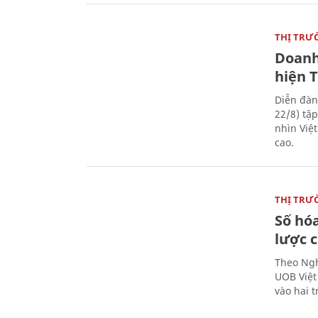
THỊ TRƯ
Doanh
hiện 
Diễn đàn
22/8) tậ
nhìn Việ
cao.
THỊ TRƯ
Số hóa
lược 
Theo Ngh
UOB Việt
vào hai t