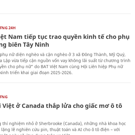
ỜNG 24H
iệt Nam tiếp tục trao quyền kinh tế cho phụ
ng biên Tây Ninh
phụ nữ diện nghèo và cận nghèo ở 3 xã Đông Thành, Mỹ Quý,
 Lập vừa tiếp cận nguồn vốn vay không lãi suất từ chương trình
yền cho phụ nữ” do BAT Việt Nam cùng Hội Liên hiệp Phụ nữ
Ninh triển khai giai đoạn 2025-2026.
ỜNG
 Việt ở Canada thắp lửa cho giấc mơ ô tô
 thí nghiệm nhỏ ở Sherbrooke (Canada), những nhà khoa học
lặng lẽ nghiên cứu pin, thuật toán và AI cho ô tô điện – với