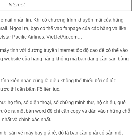
Internet
email nhận tin. Khi có chương trình khuyến mãi của hãng
ail. Ngoài ra, bạn có thể vào fanpage của các hãng và like
star Pacific Airlines, VietJetAir.com…
máy tính với đường truyền internet tốc độ cao để có thể vào
ng website của hãng hàng không mà bạn đang cần săn bằng
tính kiên nhẫn cũng là điều không thể thiếu bởi có lúc
ược thì cần bấm F5 liên tục.
ư: họ tên, số điện thoại, số chứng minh thư, hộ chiếu, quê
rước ra một bản word để chỉ cần copy và dán vào những chỗ
 nhất và chính xác nhất.
 bị săn vé máy bay giá rẻ, đó là bạn cần phải có sẵn một