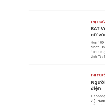
THỊ TRƯ
BAT V
nữ vù
Hơn 100 
Nhơn Hòa
“Trao qu
tỉnh Tây 
THỊ TRƯ
Người
điện
Từ phòng
Việt Nam 