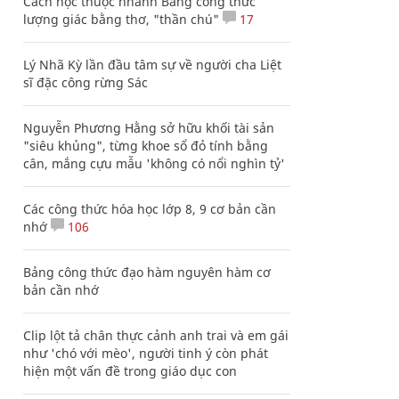
Cách học thuộc nhanh Bảng công thức
lượng giác bằng thơ, "thần chú"
17
Lý Nhã Kỳ lần đầu tâm sự về người cha Liệt
sĩ đặc công rừng Sác
Nguyễn Phương Hằng sở hữu khối tài sản
"siêu khủng", từng khoe sổ đỏ tính bằng
cân, mắng cựu mẫu 'không có nổi nghìn tỷ'
Các công thức hóa học lớp 8, 9 cơ bản cần
nhớ
106
Bảng công thức đạo hàm nguyên hàm cơ
bản cần nhớ
Clip lột tả chân thực cảnh anh trai và em gái
như 'chó với mèo', người tinh ý còn phát
hiện một vấn đề trong giáo dục con