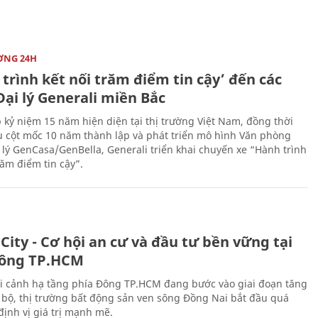
ỜNG 24H
trình kết nối trăm điểm tin cậy’ đến các
ại lý Generali miền Bắc
 kỷ niệm 15 năm hiện diện tại thị trường Việt Nam, đồng thời
 cột mốc 10 năm thành lập và phát triển mô hình Văn phòng
 lý GenCasa/GenBella, Generali triển khai chuyến xe “Hành trình
răm điểm tin cậy”.
City - Cơ hội an cư và đầu tư bền vững tại
ông TP.HCM
i cảnh hạ tầng phía Đông TP.HCM đang bước vào giai đoạn tăng
 bộ, thị trường bất động sản ven sông Đồng Nai bắt đầu quá
 định vị giá trị mạnh mẽ.