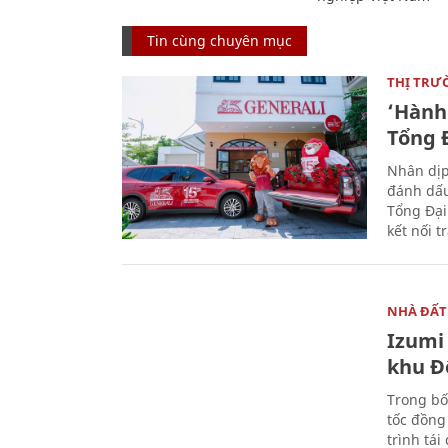
Tin cùng chuyên mục
THỊ TRƯ
‘Hành 
Tổng Đ
Nhân dịp
đánh dấu
Tổng Đại
kết nối t
NHÀ ĐẤT
Izumi 
khu Đ
Trong bố
tốc đồng
trình tái