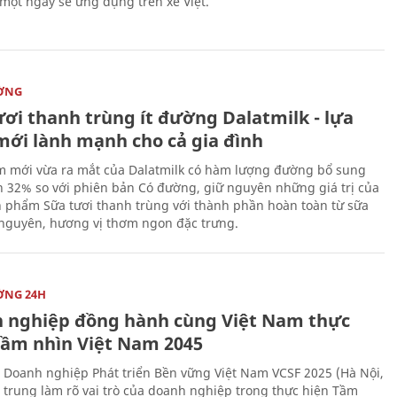
 một ngày sẽ ứng dụng trên xe Việt.
ỜNG
ươi thanh trùng ít đường Dalatmilk - lựa
mới lành mạnh cho cả gia đình
 mới vừa ra mắt của Dalatmilk có hàm lượng đường bổ sung
 32% so với phiên bản Có đường, giữ nguyên những giá trị của
 phẩm Sữa tươi thanh trùng với thành phần hoàn toàn từ sữa
 nguyên, hương vị thơm ngon đặc trưng.
ỜNG 24H
 nghiệp đồng hành cùng Việt Nam thực
Tầm nhìn Việt Nam 2045
 Doanh nghiệp Phát triển Bền vững Việt Nam VCSF 2025 (Hà Nội,
p trung làm rõ vai trò của doanh nghiệp trong thực hiện Tầm