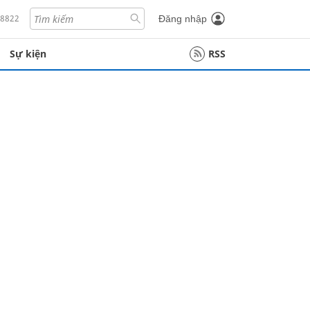
18822
Đăng nhập
Sự kiện
RSS