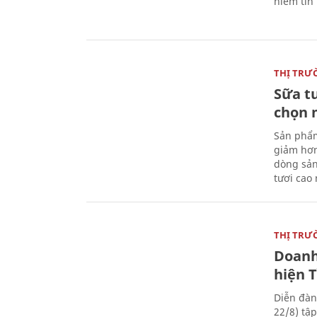
niềm tin
THỊ TRƯ
Sữa t
chọn 
Sản phẩm
giảm hơn
dòng sản
tươi cao
THỊ TRƯ
Doanh
hiện 
Diễn đàn
22/8) tậ