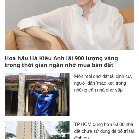
Hoa hậu Hà Kiều Anh lãi 900 lượng vàng
trong thời gian ngắn nhờ mua bán đất
Mòn mỏi chờ đất tái định cư,
người dân 'mắc kẹt' trong
những căn nhà chờ sập
TP.HCM dùng hơn 6.600 nhà
đất chưa sử dụng để bố trí tái
định cư