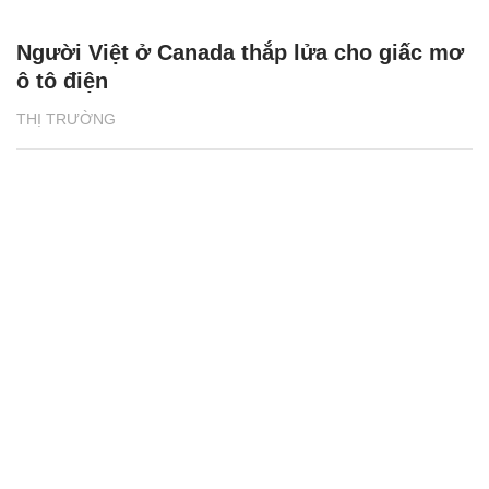
Người Việt ở Canada thắp lửa cho giấc mơ
ô tô điện
THỊ TRƯỜNG