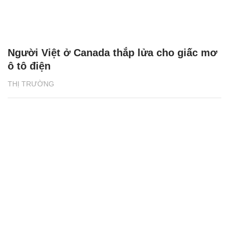
Người Việt ở Canada thắp lửa cho giấc mơ
ô tô điện
THỊ TRƯỜNG