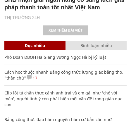
pháp thanh toán tốt nhất Việt Nam
THỊ TRƯỜNG 24H
XEM THÊM BÀI VIẾT
Đọc nhiều
Bình luận nhiều
Phó Đoàn ĐBQH Hà Giang Vương Ngọc Hà bị kỷ luật
Cách học thuộc nhanh Bảng công thức lượng giác bằng thơ,
"thần chú"
17
Clip lột tả chân thực cảnh anh trai và em gái như 'chó với
mèo', người tinh ý còn phát hiện một vấn đề trong giáo dục
con
Bảng công thức đạo hàm nguyên hàm cơ bản cần nhớ