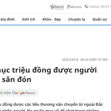
Hotline: 09161
Gia đình
Giới trẻ
Khỏe - đẹp
Chuyện lạ
Quân sự
30/01/2018 06:59 (GMT+07:00)
hục triệu đồng được người
 săn đón
ệu đồng được các tiểu thương vận chuyển từ ngoài Bắc
ất nhiều người. Họ muốn mua về để chơi trong những