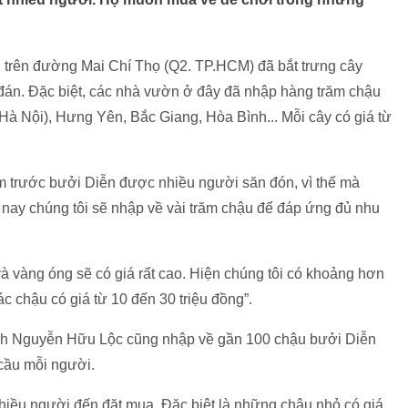
 trên đường Mai Chí Thọ (Q2. TP.HCM) đã bắt trưng cây
đán. Đặc biệt, các nhà vườn ở đây đã nhập hàng trăm chậu
Hà Nội), Hưng Yên, Bắc Giang, Hòa Bình... Mỗi cây có giá từ
m trước bưởi Diễn được nhiều người săn đón, vì thế mà
 nay chúng tôi sẽ nhập về vài trăm chậu để đáp ứng đủ nhu
và vàng óng sẽ có giá rất cao. Hiện chúng tôi có khoảng hơn
ác chậu có giá từ 10 đến 30 triệu đồng”.
nh Nguyễn Hữu Lộc cũng nhập về gần 100 chậu bưởi Diễn
 cầu mỗi người.
hiều người đến đặt mua. Đặc biệt là những chậu nhỏ có giá