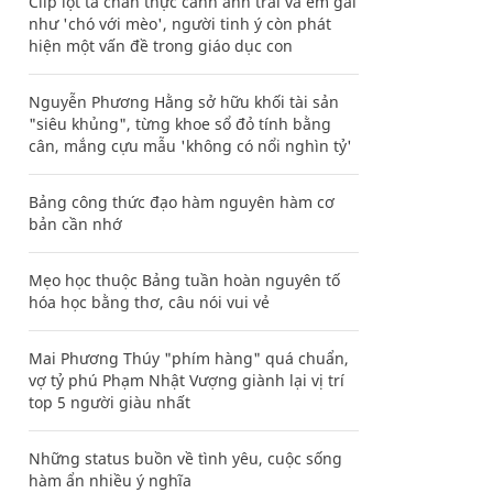
Clip lột tả chân thực cảnh anh trai và em gái
như 'chó với mèo', người tinh ý còn phát
hiện một vấn đề trong giáo dục con
Nguyễn Phương Hằng sở hữu khối tài sản
"siêu khủng", từng khoe sổ đỏ tính bằng
cân, mắng cựu mẫu 'không có nổi nghìn tỷ'
Bảng công thức đạo hàm nguyên hàm cơ
bản cần nhớ
Mẹo học thuộc Bảng tuần hoàn nguyên tố
hóa học bằng thơ, câu nói vui vẻ
Mai Phương Thúy "phím hàng" quá chuẩn,
vợ tỷ phú Phạm Nhật Vượng giành lại vị trí
top 5 người giàu nhất
Những status buồn về tình yêu, cuộc sống
hàm ẩn nhiều ý nghĩa