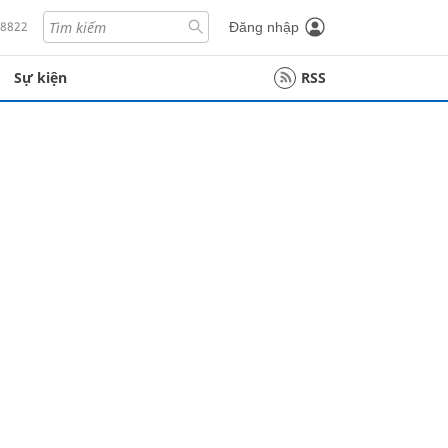
18822
Đăng nhập
Sự kiện
RSS