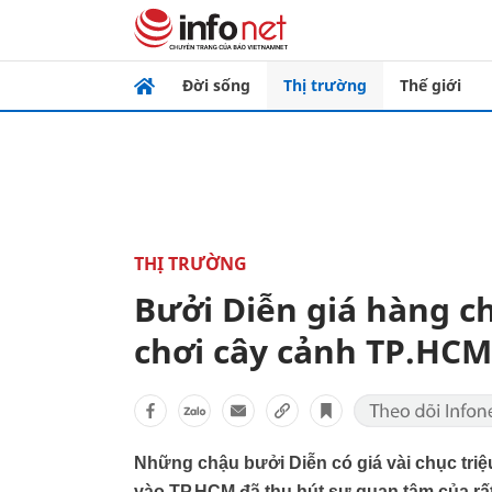
Đời sống
Thị trường
Thế giới
THỊ TRƯỜNG
Bưởi Diễn giá hàng c
chơi cây cảnh TP.HCM
Những chậu bưởi Diễn có giá vài chục tri
vào TP.HCM đã thu hút sự quan tâm của r