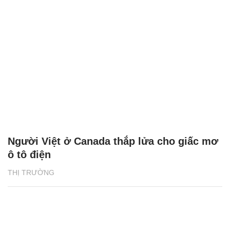
Người Việt ở Canada thắp lửa cho giấc mơ
ô tô điện
THỊ TRƯỜNG