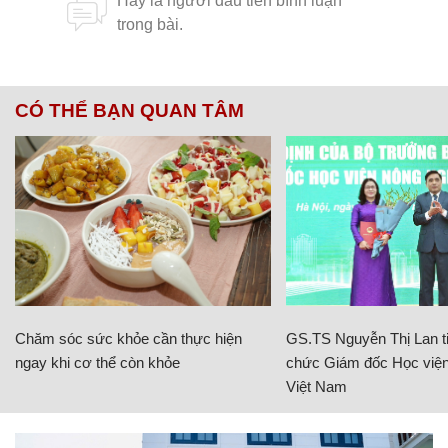
CÓ THỂ BẠN QUAN TÂM
Chăm sóc sức khỏe cần thực hiện
GS.TS Nguyễn Thị Lan ti
ngay khi cơ thể còn khỏe
chức Giám đốc Học viện
Việt Nam