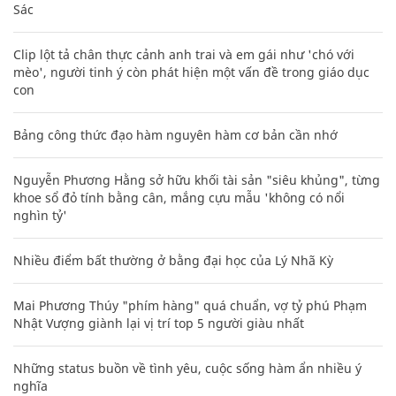
Sác
Clip lột tả chân thực cảnh anh trai và em gái như 'chó với
mèo', người tinh ý còn phát hiện một vấn đề trong giáo dục
con
Bảng công thức đạo hàm nguyên hàm cơ bản cần nhớ
Nguyễn Phương Hằng sở hữu khối tài sản "siêu khủng", từng
khoe sổ đỏ tính bằng cân, mắng cựu mẫu 'không có nổi
nghìn tỷ'
Nhiều điểm bất thường ở bằng đại học của Lý Nhã Kỳ
Mai Phương Thúy "phím hàng" quá chuẩn, vợ tỷ phú Phạm
Nhật Vượng giành lại vị trí top 5 người giàu nhất
Những status buồn về tình yêu, cuộc sống hàm ẩn nhiều ý
nghĩa