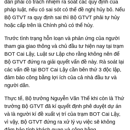
dân phải có trách nhiệm rà soát các quy định của
pháp luật, nếu có sai sót có thể đề nghị hủy bỏ. Nếu
Bộ GTVT ra quy định sai thì Bộ GTVT phải tự hủy
hoặc cấp trên là Chính phủ có thể hủy.
Trước tình trạng hỗn loạn và phản ứng của người
tham gia giao thông và chủ đầu tư hiện nay tại trạm
BOT Cai Lậy, Luật sư Lập cho rằng không nên để
Bộ GTVT đứng ra giải quyết vấn đề này. Rà soát lại
các vấn đề tại BOT Cai Lậy cần bên thứ 3 độc lập,
đảm bảo công bằng lợi ích của cả nhà đầu tư và
người dân.
Thực tế, Bộ trưởng Nguyễn Văn Thể khi còn là Thứ
trưởng Bộ GTVT đã kí quyết định phê duyệt dự án
và là người kí đề xuất vị trí của trạm BOT Cai Lậy,
vì vậy, Bộ GTVT đứng ra xử lý vụ việc sẽ không
đảm bảo tính khách quan và công bằng.