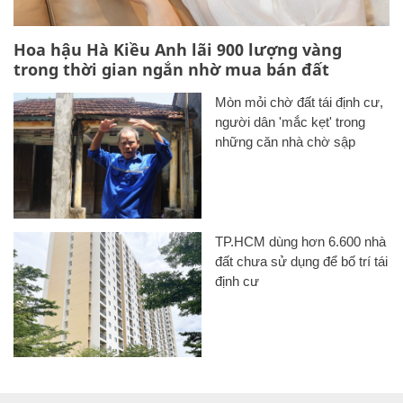
Hoa hậu Hà Kiều Anh lãi 900 lượng vàng
trong thời gian ngắn nhờ mua bán đất
Mòn mỏi chờ đất tái định cư,
người dân 'mắc kẹt' trong
những căn nhà chờ sập
TP.HCM dùng hơn 6.600 nhà
đất chưa sử dụng để bố trí tái
định cư