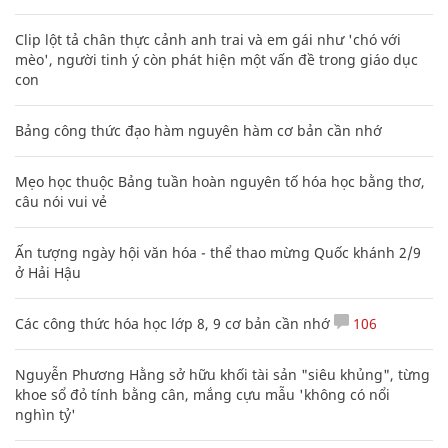
Clip lột tả chân thực cảnh anh trai và em gái như 'chó với
mèo', người tinh ý còn phát hiện một vấn đề trong giáo dục
con
Bảng công thức đạo hàm nguyên hàm cơ bản cần nhớ
Mẹo học thuộc Bảng tuần hoàn nguyên tố hóa học bằng thơ,
câu nói vui vẻ
Ấn tượng ngày hội văn hóa - thể thao mừng Quốc khánh 2/9
ở Hải Hậu
Các công thức hóa học lớp 8, 9 cơ bản cần nhớ
106
Nguyễn Phương Hằng sở hữu khối tài sản "siêu khủng", từng
khoe sổ đỏ tính bằng cân, mắng cựu mẫu 'không có nổi
nghìn tỷ'