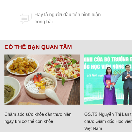
CÓ THỂ BẠN QUAN TÂM
Chăm sóc sức khỏe cần thực hiện
GS.TS Nguyễn Thị Lan ti
ngay khi cơ thể còn khỏe
chức Giám đốc Học viện
Việt Nam