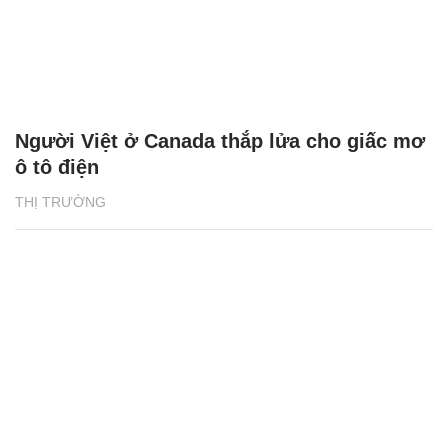
Người Việt ở Canada thắp lửa cho giấc mơ
ô tô điện
THỊ TRƯỜNG