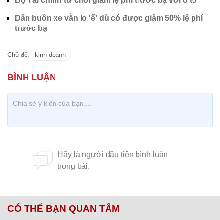
Bộ Tài chính từ chối giảm lệ phí trước bạ với ô tô
Dân buôn xe vẫn lo 'ế' dù có được giảm 50% lệ phí
trước bạ
Chủ đề:
kinh doanh
CÓ THỂ BẠN QUAN TÂM