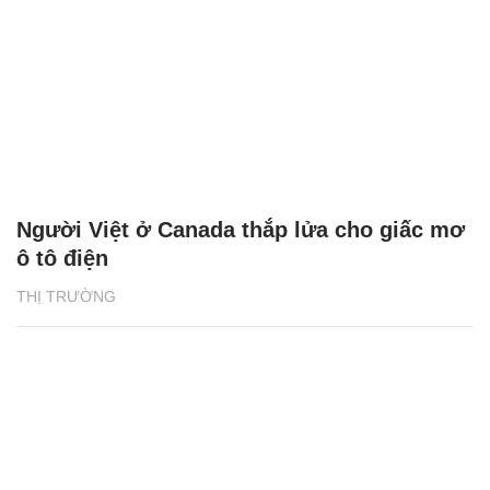
Người Việt ở Canada thắp lửa cho giấc mơ
ô tô điện
THỊ TRƯỜNG