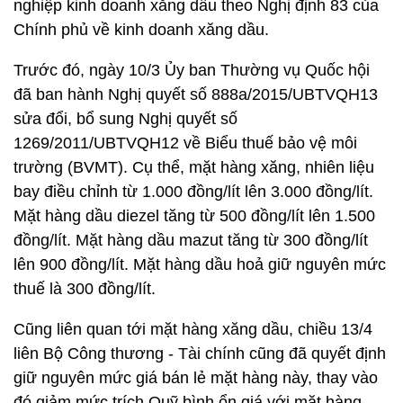
nghiệp kinh doanh xăng dầu theo Nghị định 83 của
Chính phủ về kinh doanh xăng dầu.
Trước đó, ngày 10/3 Ủy ban Thường vụ Quốc hội
đã ban hành Nghị quyết số 888a/2015/UBTVQH13
sửa đổi, bổ sung Nghị quyết số
1269/2011/UBTVQH12 về Biểu thuế bảo vệ môi
trường (BVMT). Cụ thể, mặt hàng xăng, nhiên liệu
bay điều chỉnh từ 1.000 đồng/lít lên 3.000 đồng/lít.
Mặt hàng dầu diezel tăng từ 500 đồng/lít lên 1.500
đồng/lít. Mặt hàng dầu mazut tăng từ 300 đồng/lít
lên 900 đồng/lít. Mặt hàng dầu hoả giữ nguyên mức
thuế là 300 đồng/lít.
Cũng liên quan tới mặt hàng xăng dầu, chiều 13/4
liên Bộ Công thương - Tài chính cũng đã quyết định
giữ nguyên mức giá bán lẻ mặt hàng này, thay vào
đó giảm mức trích Quỹ bình ổn giá với mặt hàng