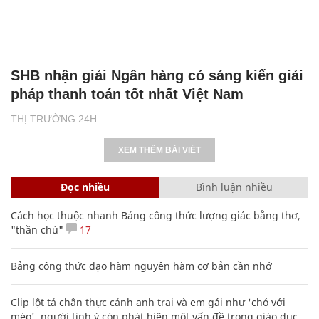
SHB nhận giải Ngân hàng có sáng kiến giải
pháp thanh toán tốt nhất Việt Nam
THỊ TRƯỜNG 24H
XEM THÊM BÀI VIẾT
Đọc nhiều
Bình luận nhiều
Cách học thuộc nhanh Bảng công thức lượng giác bằng thơ,
"thần chú"
17
Bảng công thức đạo hàm nguyên hàm cơ bản cần nhớ
Clip lột tả chân thực cảnh anh trai và em gái như 'chó với
mèo', người tinh ý còn phát hiện một vấn đề trong giáo dục