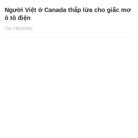
Người Việt ở Canada thắp lửa cho giấc mơ
ô tô điện
THỊ TRƯỜNG