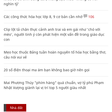
nghìn tỷ'
Các công thức hóa học lớp 8, 9 cơ bản cần nhớ
106
Clip lột tả chân thực cảnh anh trai và em gái như 'chó với
mèo', người tinh ý còn phát hiện một vấn đề trong giáo dục
con
Mẹo học thuộc Bảng tuần hoàn nguyên tố hóa học bằng thơ,
câu nói vui vẻ
20 số điện thoại ma ám bạn không bao giờ nên gọi
Mai Phương Thúy "phím hàng" quá chuẩn, vợ tỷ phú Phạm
Nhật Vượng giành lại vị trí top 5 người giàu nhất
Nhà đất