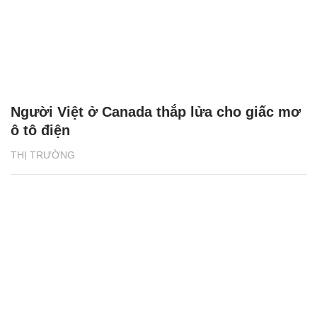
Người Việt ở Canada thắp lửa cho giấc mơ
ô tô điện
THỊ TRƯỜNG