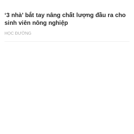
Phân loại rác tại nguồn bắt đầu từ những
vỏ hộp sữa
NHỊP SỐNG