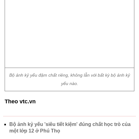
Bộ ảnh kỷ yếu đậm chất riêng, không lẫn với bất kỳ bộ ảnh kỷ
yếu nào.
Theo vtc.vn
Bộ ảnh kỷ yếu 'siêu tiết kiệm' đúng chất học trò của
một lớp 12 ở Phú Thọ
Chủ đề:
Hạ Long
Quảng Ninh
ảnh kỷ yếu