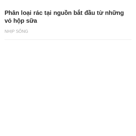
Gần 800 sinh viên được đào tạo chuyên
ngành rau hoa quả và cảnh quan
GIỚI TRẺ