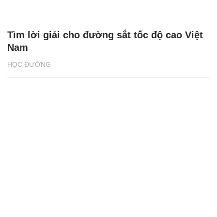
HỌC ĐƯỜNG
Liên kết '3 nhà' đưa nghiên cứu khoa học
từ phòng thí nghiệm ra đồng ruộng
HỌC ĐƯỜNG