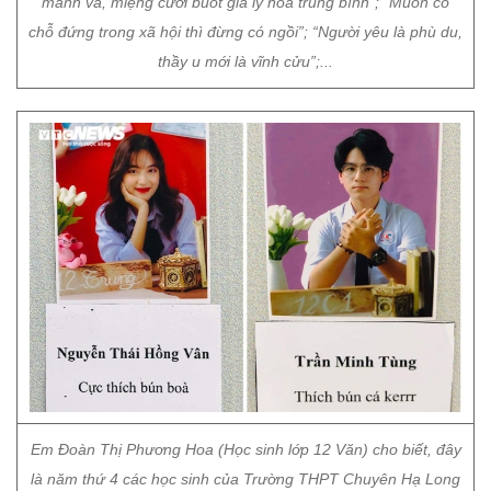
mảnh vá, miệng cười buốt giá lý hoá trung bình”; “Muốn có
chỗ đứng trong xã hội thì đừng có ngồi”; “Người yêu là phù du,
thầy u mới là vĩnh cửu”;...
Em Đoàn Thị Phương Hoa (Học sinh lớp 12 Văn) cho biết, đây
là năm thứ 4 các học sinh của Trường THPT Chuyên Hạ Long