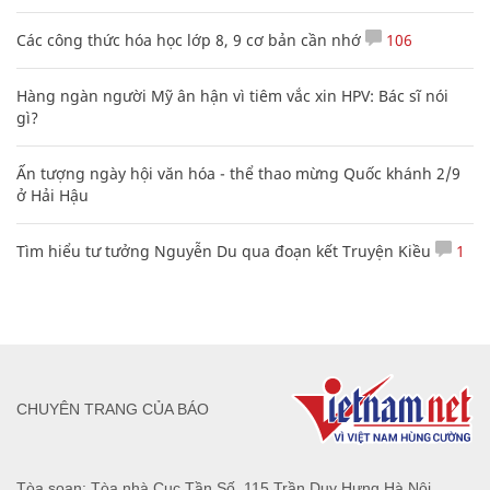
Ấn tượng ngày hội văn hóa - thể thao mừng Quốc khánh 2/9
ở Hải Hậu
Tìm hiểu tư tưởng Nguyễn Du qua đoạn kết Truyện Kiều
1
CHUYÊN TRANG CỦA BÁO
Tòa soạn: Tòa nhà Cục Tần Số, 115 Trần Duy Hưng Hà Nội
Giấy phép hoạt động báo chí: Số 09/GP-BTTTT, Bộ Thông tin và
Truyền thông cấp ngày 07/01/2019.
0916118822
Hotline nội dung:
toasoan@infonet.vn
Email: