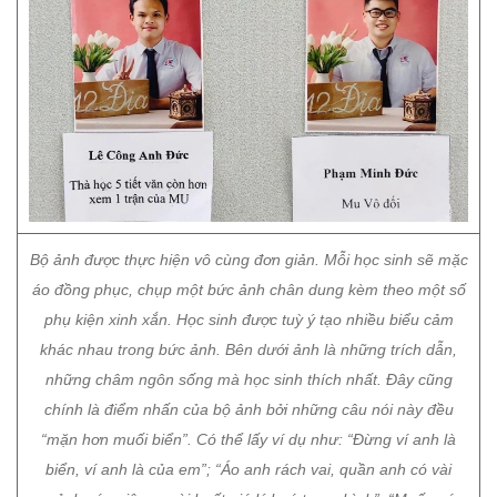
Bộ ảnh được thực hiện vô cùng đơn giản. Mỗi học sinh sẽ mặc
áo đồng phục, chụp một bức ảnh chân dung kèm theo một số
phụ kiện xinh xắn. Học sinh được tuỳ ý tạo nhiều biểu cảm
khác nhau trong bức ảnh. Bên dưới ảnh là những trích dẫn,
những châm ngôn sống mà học sinh thích nhất. Đây cũng
chính là điểm nhấn của bộ ảnh bởi những câu nói này đều
“mặn hơn muối biển”. Có thể lấy ví dụ như: “Đừng ví anh là
biển, ví anh là của em”; “Áo anh rách vai, quần anh có vài