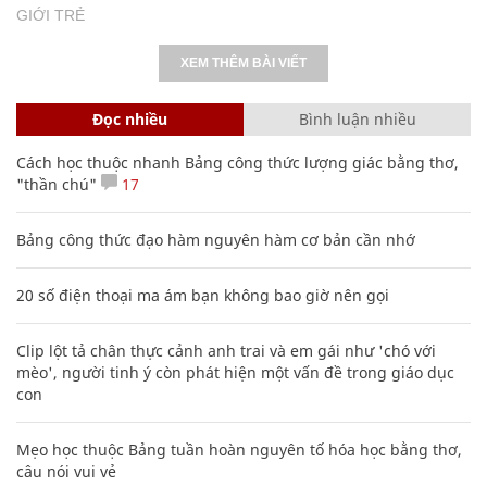
Cách học thuộc nhanh Bảng công thức lượng giác bằng thơ,
"thần chú"
17
Bảng công thức đạo hàm nguyên hàm cơ bản cần nhớ
20 số điện thoại ma ám bạn không bao giờ nên gọi
Clip lột tả chân thực cảnh anh trai và em gái như 'chó với
mèo', người tinh ý còn phát hiện một vấn đề trong giáo dục
con
Mẹo học thuộc Bảng tuần hoàn nguyên tố hóa học bằng thơ,
câu nói vui vẻ
Các công thức hóa học lớp 8, 9 cơ bản cần nhớ
106
Hàng ngàn người Mỹ ân hận vì tiêm vắc xin HPV: Bác sĩ nói
gì?