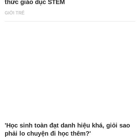
'Học sinh toàn đạt danh hiệu khá, giỏi sao
phải lo chuyện đi học thêm?'
GIỚI TRẺ
XEM THÊM BÀI VIẾT
Đọc nhiều
Bình luận nhiều