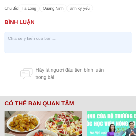
CÓ THỂ BẠN QUAN TÂM
Chăm sóc sức khỏe cần thực hiện
GS.TS Nguyễn Thị Lan ti