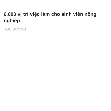
‘3 nhà’ bắt tay nâng chất lượng đầu ra cho
sinh viên nông nghiệp
HỌC ĐƯỜNG