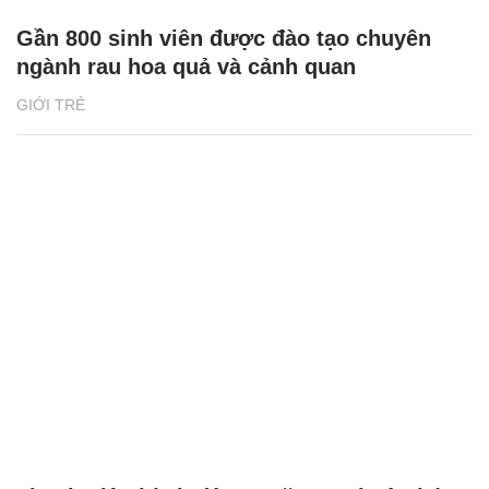
Thanh niên hành động ngăn nạn buôn bán,
giết mổ chó mèo
HỌC ĐƯỜNG