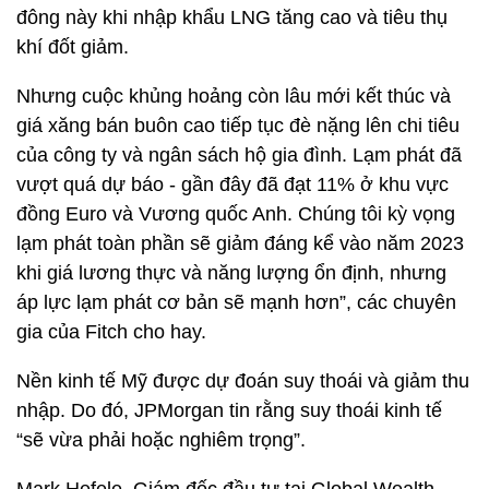
đông này khi nhập khẩu LNG tăng cao và tiêu thụ
khí đốt giảm.
Nhưng cuộc khủng hoảng còn lâu mới kết thúc và
giá xăng bán buôn cao tiếp tục đè nặng lên chi tiêu
của công ty và ngân sách hộ gia đình. Lạm phát đã
vượt quá dự báo - gần đây đã đạt 11% ở khu vực
đồng Euro và Vương quốc Anh. Chúng tôi kỳ vọng
lạm phát toàn phần sẽ giảm đáng kể vào năm 2023
khi giá lương thực và năng lượng ổn định, nhưng
áp lực lạm phát cơ bản sẽ mạnh hơn”, các chuyên
gia của Fitch cho hay.
Nền kinh tế Mỹ được dự đoán suy thoái và giảm thu
nhập. Do đó, JPMorgan tin rằng suy thoái kinh tế
“sẽ vừa phải hoặc nghiêm trọng”.
Mark Hefele, Giám đốc đầu tư tại Global Wealth