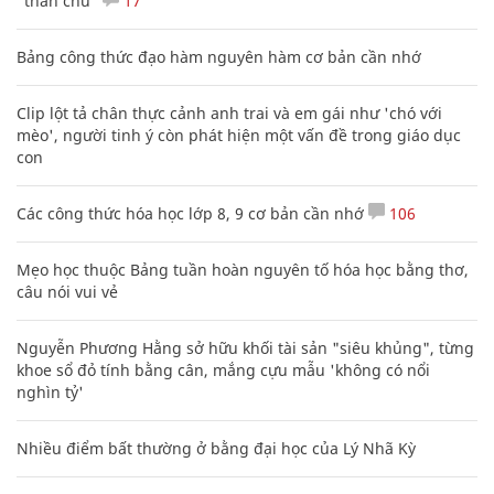
"thần chú"
17
Bảng công thức đạo hàm nguyên hàm cơ bản cần nhớ
Clip lột tả chân thực cảnh anh trai và em gái như 'chó với
mèo', người tinh ý còn phát hiện một vấn đề trong giáo dục
con
Các công thức hóa học lớp 8, 9 cơ bản cần nhớ
106
Mẹo học thuộc Bảng tuần hoàn nguyên tố hóa học bằng thơ,
câu nói vui vẻ
Nguyễn Phương Hằng sở hữu khối tài sản "siêu khủng", từng
khoe sổ đỏ tính bằng cân, mắng cựu mẫu 'không có nổi
nghìn tỷ'
Nhiều điểm bất thường ở bằng đại học của Lý Nhã Kỳ