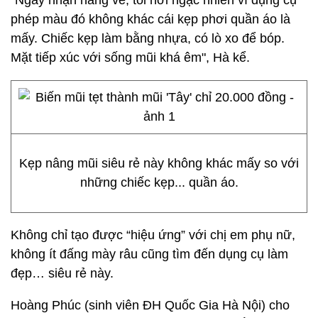
"Ngày nhận hàng về, tôi hơi ngạc nhiên vì dụng cụ
phép màu đó không khác cái kẹp phơi quần áo là
mấy. Chiếc kẹp làm bằng nhựa, có lò xo để bóp.
Mặt tiếp xúc với sống mũi khá êm", Hà kể.
Kẹp nâng mũi siêu rẻ này không khác mấy so với
những chiếc kẹp... quần áo.
Không chỉ tạo được “hiệu ứng” với chị em phụ nữ,
không ít đấng mày râu cũng tìm đến dụng cụ làm
đẹp… siêu rẻ này.
Hoàng Phúc (sinh viên ĐH Quốc Gia Hà Nội) cho