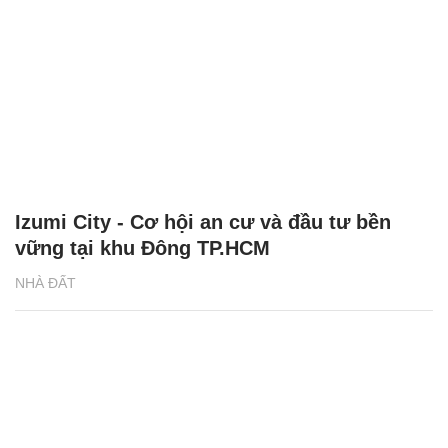
Izumi City - Cơ hội an cư và đầu tư bền
vững tại khu Đông TP.HCM
NHÀ ĐẤT