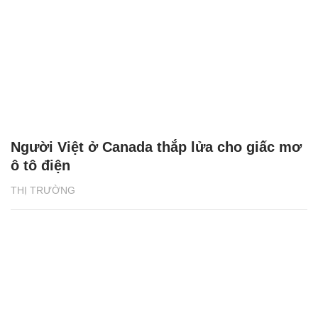
Người Việt ở Canada thắp lửa cho giấc mơ
ô tô điện
THỊ TRƯỜNG