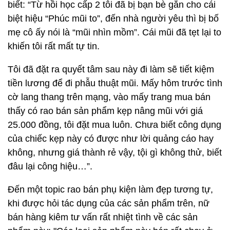
biết: “Từ hồi học cấp 2 tôi đã bị bạn bè gắn cho cái
biệt hiệu “Phúc mũi to”, đến nhà người yêu thì bị bố
mẹ cô ấy nói là “mũi nhìn mồm”. Cái mũi đã tẹt lại to
khiến tôi rất mất tự tin.
Tôi đã đặt ra quyết tâm sau này đi làm sẽ tiết kiệm
tiền lương để đi phẫu thuật mũi. Mấy hôm trước tình
cờ lang thang trên mạng, vào mấy trang mua bán
thấy có rao bán sản phẩm kẹp nâng mũi với giá
25.000 đồng, tôi đặt mua luôn. Chưa biết công dụng
của chiếc kẹp này có được như lời quảng cáo hay
không, nhưng giá thành rẻ vậy, tội gì không thử, biết
đâu lại công hiệu…”.
Đến một topic rao bán phụ kiện làm đẹp tương tự,
khi được hỏi tác dụng của các sản phẩm trên, nữ
bán hàng kiêm tư vấn rất nhiệt tình về các sản