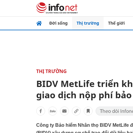
Đời sống
Thị trường
Thế giới
THỊ TRƯỜNG
BIDV MetLife triển kh
giao dịch nộp phí bả
Công ty Bảo hiểm Nhân thọ BIDV MetLife đ
(BIDV) xây dựng cơ chế trao đổi dữ liệu ha