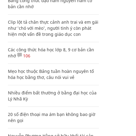
Bảng công thức đạo hàm nguyên hàm cơ
bản cần nhớ
Clip lột tả chân thực cảnh anh trai và em gái
như 'chó với mèo', người tinh ý còn phát
hiện một vấn đề trong giáo dục con
Các công thức hóa học lớp 8, 9 cơ bản cần
nhớ
106
Mẹo học thuộc Bảng tuần hoàn nguyên tố
hóa học bằng thơ, câu nói vui vẻ
Nhiều điểm bất thường ở bằng đại học của
Lý Nhã Kỳ
20 số điện thoại ma ám bạn không bao giờ
nên gọi
Nguyễn Phương Hằng sở hữu khối tài sản