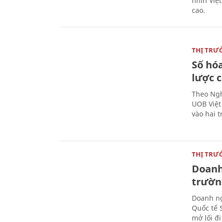
nhìn Việ
cao.
THỊ TRƯ
Số hóa
lược 
Theo Ngh
UOB Việt
vào hai t
THỊ TRƯ
Doanh 
trườn
Doanh ng
Quốc tế 
mở lối đ