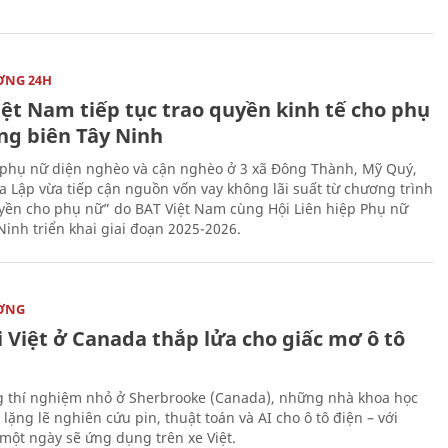
ỜNG 24H
iệt Nam tiếp tục trao quyền kinh tế cho phụ
ng biên Tây Ninh
phụ nữ diện nghèo và cận nghèo ở 3 xã Đông Thành, Mỹ Quý,
 Lập vừa tiếp cận nguồn vốn vay không lãi suất từ chương trình
yền cho phụ nữ” do BAT Việt Nam cùng Hội Liên hiệp Phụ nữ
Ninh triển khai giai đoạn 2025-2026.
ỜNG
 Việt ở Canada thắp lửa cho giấc mơ ô tô
 thí nghiệm nhỏ ở Sherbrooke (Canada), những nhà khoa học
lặng lẽ nghiên cứu pin, thuật toán và AI cho ô tô điện – với
 một ngày sẽ ứng dụng trên xe Việt.