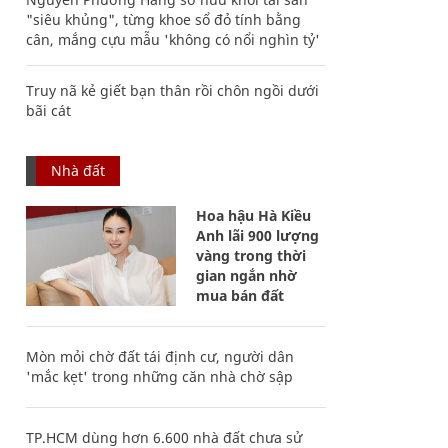
"siêu khủng", từng khoe sổ đỏ tính bằng
cân, mắng cựu mẫu 'không có nổi nghìn tỷ'
Truy nã kẻ giết bạn thân rồi chôn ngồi dưới
bãi cát
Nhà đất
Hoa hậu Hà Kiều
Anh lãi 900 lượng
vàng trong thời
gian ngắn nhờ
mua bán đất
Mòn mỏi chờ đất tái định cư, người dân
'mắc kẹt' trong những căn nhà chờ sập
TP.HCM dùng hơn 6.600 nhà đất chưa sử