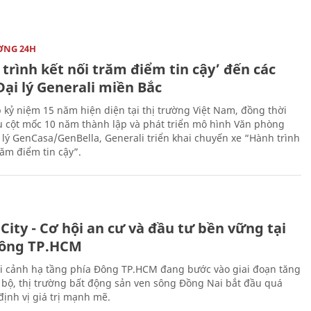
ỜNG 24H
trình kết nối trăm điểm tin cậy’ đến các
ại lý Generali miền Bắc
 kỷ niệm 15 năm hiện diện tại thị trường Việt Nam, đồng thời
 cột mốc 10 năm thành lập và phát triển mô hình Văn phòng
 lý GenCasa/GenBella, Generali triển khai chuyến xe “Hành trình
răm điểm tin cậy”.
City - Cơ hội an cư và đầu tư bền vững tại
ông TP.HCM
i cảnh hạ tầng phía Đông TP.HCM đang bước vào giai đoạn tăng
 bộ, thị trường bất động sản ven sông Đồng Nai bắt đầu quá
 định vị giá trị mạnh mẽ.