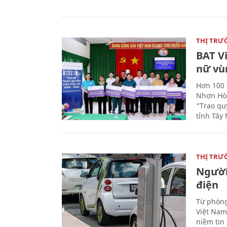
THỊ TRƯ
BAT V
nữ vù
Hơn 100 
Nhơn Hòa
“Trao qu
tỉnh Tây 
THỊ TRƯ
Người
điện
Từ phòng
Việt Nam 
niềm tin