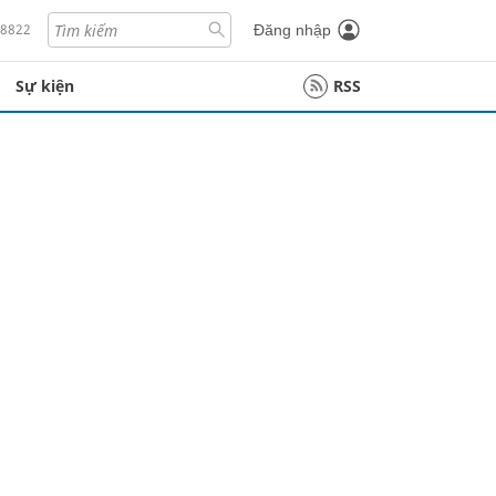
18822
Đăng nhập
Sự kiện
RSS