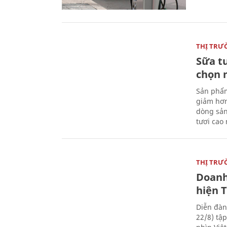
THỊ TRƯ
Sữa t
chọn 
Sản phẩm
giảm hơn
dòng sản
tươi cao
THỊ TRƯ
Doanh
hiện 
Diễn đàn
22/8) tậ