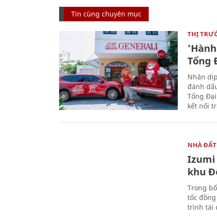
Tin cùng chuyên mục
THỊ TRƯ
‘Hành 
Tổng Đ
Nhân dịp
đánh dấu
Tổng Đại
kết nối t
NHÀ ĐẤT
Izumi 
khu Đ
Trong bố
tốc đồng
trình tái