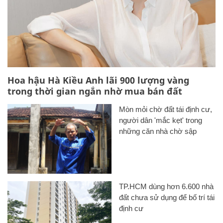
Hoa hậu Hà Kiều Anh lãi 900 lượng vàng
trong thời gian ngắn nhờ mua bán đất
Mòn mỏi chờ đất tái định cư,
người dân 'mắc kẹt' trong
những căn nhà chờ sập
TP.HCM dùng hơn 6.600 nhà
đất chưa sử dụng để bố trí tái
định cư