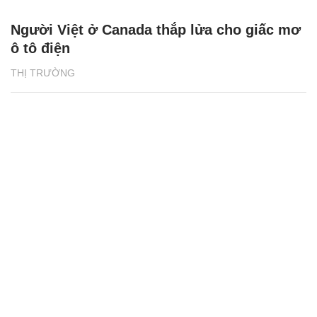
Người Việt ở Canada thắp lửa cho giấc mơ
ô tô điện
THỊ TRƯỜNG