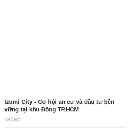
Izumi City - Cơ hội an cư và đầu tư bền
vững tại khu Đông TP.HCM
NHÀ ĐẤT