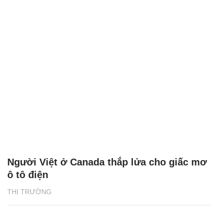
Người Việt ở Canada thắp lửa cho giấc mơ
ô tô điện
THỊ TRƯỜNG