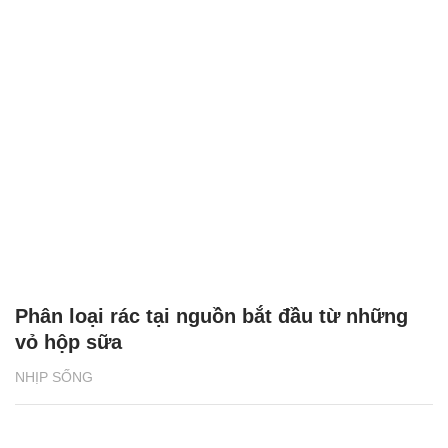
Phân loại rác tại nguồn bắt đầu từ những
vỏ hộp sữa
NHỊP SỐNG