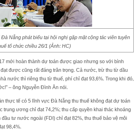
à Nẵng phát biểu tại hội nghị gặp mặt cộng tác viên tuyên
thuế tổ chức chiều 26/1 (Ảnh: HC)
017 mới hoàn thành dự toán được giao nhưng so với bình
đạt được cũng rất đáng trân trọng. Cả nước, trừ thu từ dầu
hà nước thì riêng thu từ thuế, phí chỉ đạt 93,6%. Trong khi đó,
ớc!” – ông Nguyễn Đình Ân nói.
 thực tế có 5 lĩnh vực Đà Nẵng thu thuế không đạt dự toán
 trung ương chỉ đạt 74,2%; thu cấp quyền khai thác khoáng
n đầu tư nước ngoài (FDI) chỉ đạt 82%, thu thuế bảo vệ môi
đạt 98,4%.