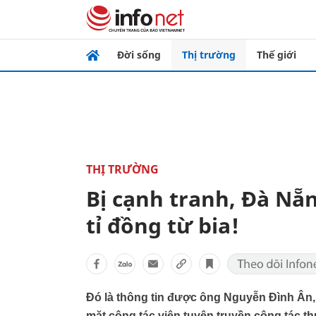
Đời sống
Thị trường
Thế giới
THỊ TRƯỜNG
Bị cạnh tranh, Đà Nẵ
tỉ đồng từ bia!
Đó là thông tin được ông Nguyễn Đình Ân,
mặt cộng tác viên tuyên truyền công tác t