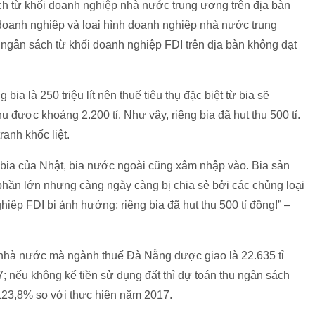
h từ khối doanh nghiệp nhà nước trung ương trên địa bàn
u doanh nghiệp và loại hình doanh nghiệp nhà nước trung
ngân sách từ khối doanh nghiệp FDI trên địa bàn không đạt
bia là 250 triệu lít nên thuế tiêu thụ đặc biệt từ bia sẽ
u được khoảng 2.200 tỉ. Như vậy, riêng bia đã hụt thu 500 tỉ.
anh khốc liệt.
i bia của Nhật, bia nước ngoài cũng xâm nhập vào. Bia sản
hị phần lớn nhưng càng ngày càng bị chia sẻ bởi các chủng loại
iệp FDI bị ảnh hưởng; riêng bia đã hụt thu 500 tỉ đồng!” –
 nhà nước mà ngành thuế Đà Nẵng được giao là 22.635 tỉ
 nếu không kể tiền sử dụng đất thì dự toán thu ngân sách
123,8% so với thực hiện năm 2017.