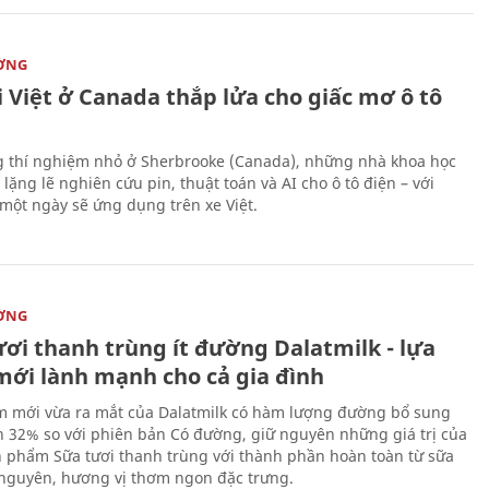
ỜNG
 Việt ở Canada thắp lửa cho giấc mơ ô tô
 thí nghiệm nhỏ ở Sherbrooke (Canada), những nhà khoa học
lặng lẽ nghiên cứu pin, thuật toán và AI cho ô tô điện – với
 một ngày sẽ ứng dụng trên xe Việt.
ỜNG
ươi thanh trùng ít đường Dalatmilk - lựa
mới lành mạnh cho cả gia đình
 mới vừa ra mắt của Dalatmilk có hàm lượng đường bổ sung
 32% so với phiên bản Có đường, giữ nguyên những giá trị của
 phẩm Sữa tươi thanh trùng với thành phần hoàn toàn từ sữa
 nguyên, hương vị thơm ngon đặc trưng.