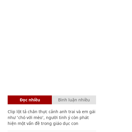
Đọc nhiều
Bình luận nhiều
Clip lột tả chân thực cảnh anh trai và em gái
như 'chó với mèo', người tinh ý còn phát
hiện một vấn đề trong giáo dục con