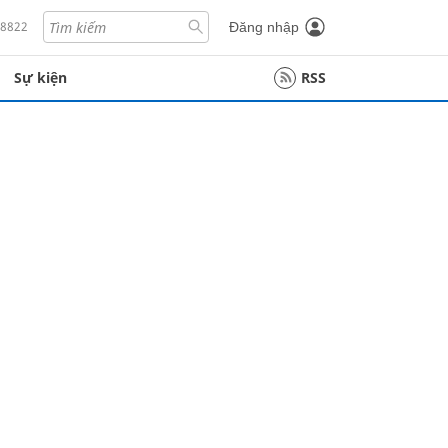
18822
Đăng nhập
Sự kiện
RSS