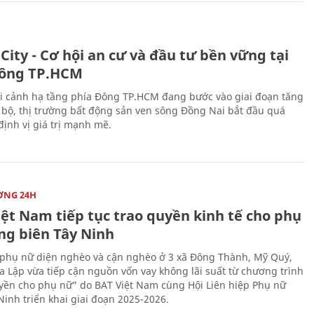
City - Cơ hội an cư và đầu tư bền vững tại
ông TP.HCM
i cảnh hạ tầng phía Đông TP.HCM đang bước vào giai đoạn tăng
 bộ, thị trường bất động sản ven sông Đồng Nai bắt đầu quá
 định vị giá trị mạnh mẽ.
ỜNG 24H
iệt Nam tiếp tục trao quyền kinh tế cho phụ
ng biên Tây Ninh
phụ nữ diện nghèo và cận nghèo ở 3 xã Đông Thành, Mỹ Quý,
 Lập vừa tiếp cận nguồn vốn vay không lãi suất từ chương trình
yền cho phụ nữ” do BAT Việt Nam cùng Hội Liên hiệp Phụ nữ
Ninh triển khai giai đoạn 2025-2026.