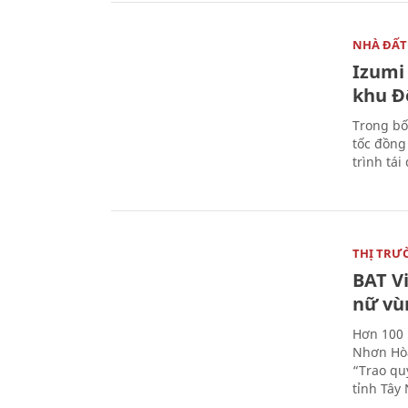
NHÀ ĐẤT
Izumi 
khu Đ
Trong bố
tốc đồng
trình tái
THỊ TRƯ
BAT V
nữ vù
Hơn 100 
Nhơn Hòa
“Trao qu
tỉnh Tây 