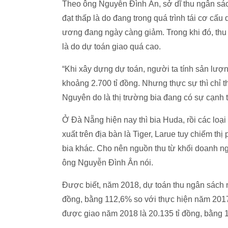
Theo ông Nguyễn Đình Ân, sở dĩ thu ngân sác
đạt thấp là do đang trong quá trình tái cơ cấ
ương đang ngày càng giảm. Trong khi đó, thu 
là do dự toán giao quá cao.
“Khi xây dựng dự toán, người ta tính sản lượng 
khoảng 2.700 tỉ đồng. Nhưng thực sự thì chỉ th
Nguyên do là thị trường bia đang có sự cạnh tr
Ở Đà Nẵng hiện nay thì bia Huda, rồi các loạ
xuất trên địa bàn là Tiger, Larue tuy chiếm t
bia khác. Cho nên nguồn thu từ khối doanh ngh
ông Nguyễn Đình Ân nói.
Được biết, năm 2018, dự toán thu ngân sách
đồng, bằng 112,6% so với thực hiện năm 2017;
được giao năm 2018 là 20.135 tỉ đồng, bằng 