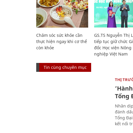
Chăm sóc sức khỏe cần
GS.TS Nguyễn Thị 
thực hiện ngay khi cơ thể
tiếp tục giữ chức 
còn khỏe
đốc Học viện Nông
nghiệp Việt Nam
Tin cùng chuyên mục
THỊ TRƯ
‘Hành 
Tổng Đ
Nhân dịp
đánh dấu
Tổng Đại
kết nối t