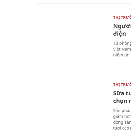
THỊ TRƯ
Người
điện
Từ phòng
Việt Nam 
niềm tin
THỊ TRƯ
Sữa t
chọn 
Sản phẩm
giảm hơn
dòng sản
tươi cao