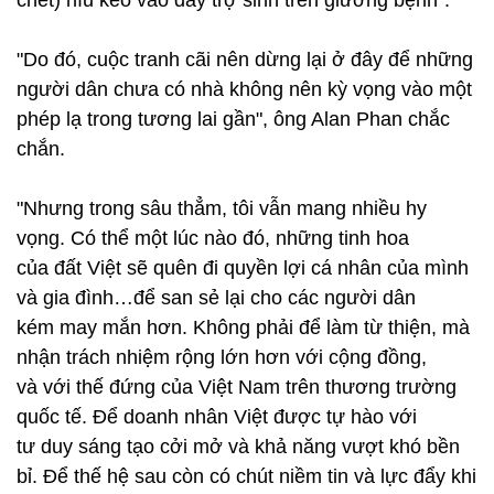
chết) níu kéo vào dây trợ sinh trên
giường bệnh".
"Do đó, cuộc tranh cãi nên dừng lại ở đây để những
người dân chưa có nhà không nên kỳ vọng
vào một
phép lạ trong tương lai gần", ông Alan Phan chắc
chắn.
"
Nhưng trong sâu thẳm, tôi vẫn mang nhiều hy
vọng. Có thể một lúc nào đó, những tinh hoa
của
đất Việt sẽ quên đi quyền lợi cá nhân của mình
và gia đình…để san sẻ lại cho các người dân
kém
may mắn hơn. Không phải để làm từ thiện, mà
nhận trách nhiệm rộng lớn hơn với cộng đồng,
và
với thế đứng của Việt Nam trên thương trường
quốc tế. Để doanh nhân Việt được tự hào với
tư
duy sáng tạo cởi mở và khả năng vượt khó bền
bỉ. Để thế hệ sau còn có chút niềm tin và lực đẩy
khi