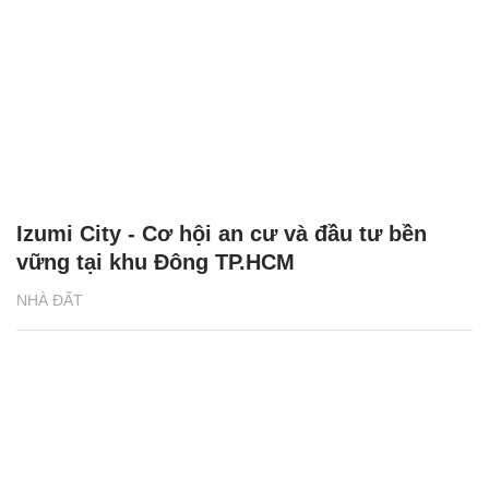
Izumi City - Cơ hội an cư và đầu tư bền
vững tại khu Đông TP.HCM
NHÀ ĐẤT