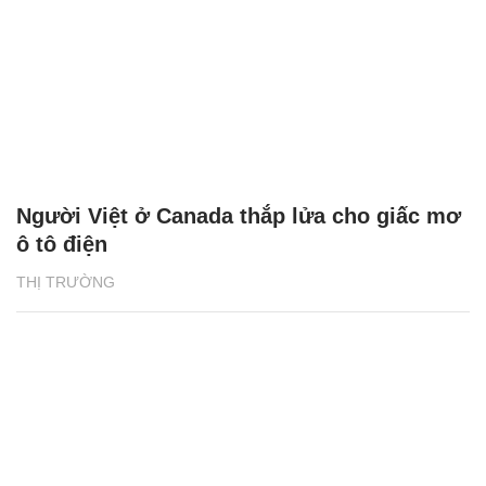
Người Việt ở Canada thắp lửa cho giấc mơ
ô tô điện
THỊ TRƯỜNG