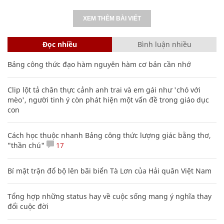
XEM THÊM BÀI VIẾT
Đọc nhiều
Bình luận nhiều
Bảng công thức đạo hàm nguyên hàm cơ bản cần nhớ
Clip lột tả chân thực cảnh anh trai và em gái như 'chó với
mèo', người tinh ý còn phát hiện một vấn đề trong giáo dục
con
Cách học thuộc nhanh Bảng công thức lượng giác bằng thơ,
"thần chú"
17
Bí mật trận đổ bộ lên bãi biển Tà Lơn của Hải quân Việt Nam
Tổng hợp những status hay về cuộc sống mang ý nghĩa thay
đổi cuộc đời